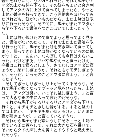
醤油を取りに向こうの方へ行った。それで馬子がア
マダの上から棒を下ろて、その餅をちょいと突き刺
してアマダの方に上げて食べてしまったら、やっと
山姥が醤油を持ってきて、こう囲炉裏をほぜってみ
たけれども、餅がないものだから、また山姥は餅取
りに行ったそうな。その間に、馬子がまたアマダか
ら竿を下ろいて醤油をつきこぼいてしまったそう
な。
山姥は餅が焼けたので食でようと思ってよく見る
と、醤油がないのだって。それでまたまた醤油を取
り行った間に、馬子がまた餅を突き刺いて食ってし
まう。帰ってきた山姥は餅がなくなっているのに気
がつくと、「ああい、なんぼしても今日はえらいこ
った。だけどまあ、サバや馬やえっと食ったけえ、
今夜はこれで寝るとしょう。さてわしはアマダに寝
ょうか、納戸に寝ょうか。それともオモテに寝ょう
か、そうだ。いっそのことアマダに寝ょう。」と言
ったそうな。
そしてぎっちりぎっちり上がってくるそうな。そ
れで馬子が怖くなってプ－ッと屁をひったら、山姥
は、「アマダは臭い。いっそお釜に寝よう。」と言
って大きな釜の中に入って寝たのだそうな。
それから馬子がそろりそろりとアマダから下りて
行くと、ギチギチときしむ音がする。すると釜の中
では山姥が、「ギチギチ鳥が吠えるけえ、いんまに
夜が明きょうが。」と言っているそうな。
それから馬子がまだ暗いうちにそろ－っと山姥の
寝ている釜に蓋をして、それに大きな石を乗せて、
そいからクドの窯に火を焚くとドウドウと燃え出し
たそうな。