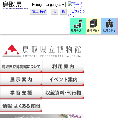
こ
の
ペ
読み上げ
大
元
ー
ジ
を
翻
訳
県外の方へ
分野で探す
組織で探す
す
る