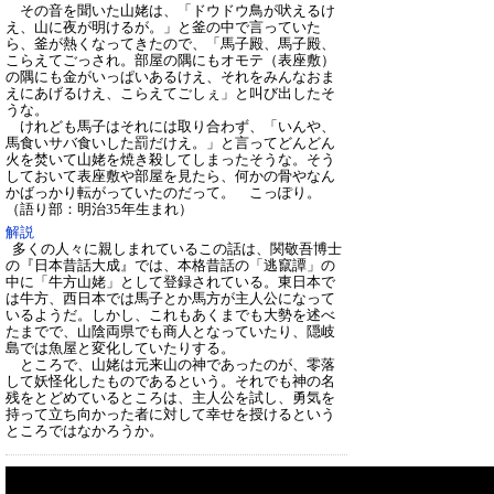
その音を聞いた山姥は、「ドウドウ鳥が吠えるけ
え、山に夜が明けるが。」と釜の中で言っていた
ら、釜が熱くなってきたので、「馬子殿、馬子殿、
こらえてごっされ。部屋の隅にもオモテ（表座敷）
の隅にも金がいっぱいあるけえ、それをみんなおま
えにあげるけえ、こらえてごしぇ」と叫び出したそ
うな。
けれども馬子はそれには取り合わず、「いんや、
馬食いサバ食いした罰だけえ。」と言ってどんどん
火を焚いて山姥を焼き殺してしまったそうな。そう
しておいて表座敷や部屋を見たら、何かの骨やなん
かばっかり転がっていたのだって。 こっぽり
。
（語り部：明治35年生まれ）
解説
多くの人々に親しまれているこの話は、関敬吾博士
の『日本昔話大成』では、本格昔話の「逃竄譚」の
中に「牛方山姥」として登録されている。東日本で
は牛方、西日本では馬子とか馬方が主人公になって
いるようだ。しかし、これもあくまでも大勢を述べ
たまでで、山陰両県でも商人となっていたり、隠岐
島では魚屋と変化していたりする。
ところで、山姥は元来山の神であったのが、零落
して妖怪化したものであるという。それでも神の名
残をとどめているところは、主人公を試し、勇気を
持って立ち向かった者に対して幸せを授けるという
ところではなかろうか。