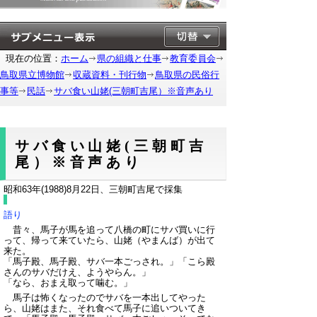
現在の位置：
ホーム
県の組織と仕事
教育委員会
鳥取県立博物館
収蔵資料・刊行物
鳥取県の民俗行
事等
民話
サバ食い山姥(三朝町吉尾）※音声あり
サバ食い山姥(三朝町吉
尾）※音声あり
昭和63年(1988)8月22日、三朝町吉尾で採集
語り
昔々、馬子が馬を追って八橋の町にサバ買いに行
って、帰って来ていたら、山姥（やまんば）が出て
来た。
「馬子殿、馬子殿、サバ一本ごっされ。
」「こら殿
さんのサバだけえ、ようやらん。」
「なら、おまえ取って噛む。」
馬子は怖くなったのでサバを一本出してやった
ら、山姥はまた、それ食べて馬子に追いついてき