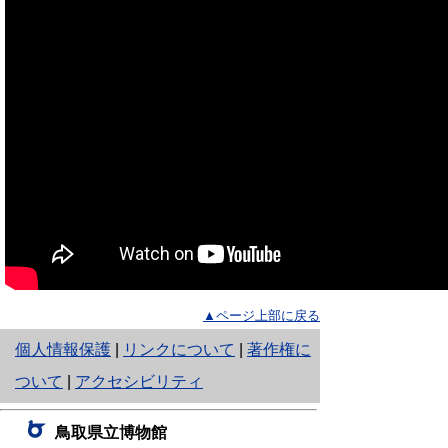
▲ページ上部に戻る
と
個人情報保護
|
リンクについて
|
著作権に
り
ついて
|
アクセシビリティ
ネ
鳥取県立博物館
ッ