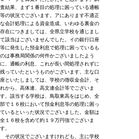
査結果、まず１番目の処理に困っている通帳
等の状況でございます。アにあります不適正
な会計処理による資金造成、いわゆる裏金の
存在につきましては、全県立学校を通じまし
て該当はございませんでした。イの銀行口座
等に発生した預金利息で処理に困っているも
のは事務局関係の何件かございましたよう
に、通帳の利息、これが長い間処理されずに
残っていたというものがございます。主な口
座といたしましては、学校の徴収金会計、そ
れから、高体連、高文連会計等でございま
す。該当する学校は、鳥取東高をはじめ、全
部で１６校において預金利息等の処理に困っ
ているといった状況でございました。金額は
全１６校を含めて約１９万円強でございま
す。
その状況でございますけれども、主に学校