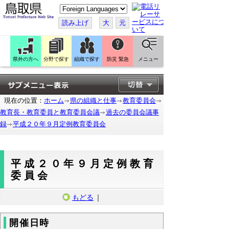
こ
の
ペ
読み上げ
大
元
ー
ジ
を
翻
訳
県外の方へ
分野で探す
組織で探す
防災 緊急
メニュー
す
る
現在の位置：
ホーム
県の組織と仕事
教育委員会
教育長・教育委員と教育委員会議
過去の委員会議事
録
平成２０年９月定例教育委員会
平成２０年９月定例教育
委員会
もどる
｜
開催日時