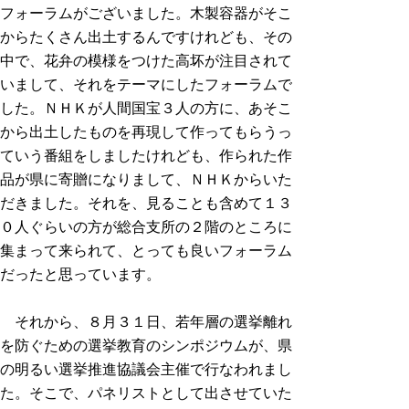
フォーラムがございました。木製容器がそこ
からたくさん出土するんですけれども、その
中で、花弁の模様をつけた高坏が注目されて
いまして、それをテーマにしたフォーラムで
した。ＮＨＫが人間国宝３人の方に、あそこ
から出土したものを再現して作ってもらうっ
ていう番組をしましたけれども、作られた作
品が県に寄贈になりまして、ＮＨＫからいた
だきました。それを、見ることも含めて１３
０人ぐらいの方が総合支所の２階のところに
集まって来られて、とっても良いフォーラム
だったと思っています。
それから、８月３１日、若年層の選挙離れ
を防ぐための選挙教育のシンポジウムが、県
の明るい選挙推進協議会主催で行なわれまし
た。そこで、パネリストとして出させていた