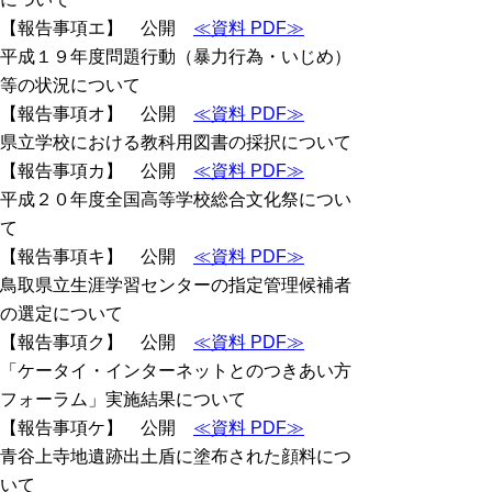
【報告事項エ】 公開
≪資料 PDF≫
平成１９年度問題行動（暴力行為・いじめ）
等の状況について
【報告事項オ】 公開
≪資料 PDF≫
県立学校における教科用図書の採択について
【報告事項カ】 公開
≪資料 PDF≫
平成２０年度全国高等学校総合文化祭につい
て
【報告事項キ】 公開
≪資料 PDF≫
鳥取県立生涯学習センターの指定管理候補者
の選定について
【報告事項ク】 公開
≪資料 PDF≫
「ケータイ・インターネットとのつきあい方
フォーラム」実施結果について
【報告事項ケ】 公開
≪資料 PDF≫
青谷上寺地遺跡出土盾に塗布された顔料につ
いて