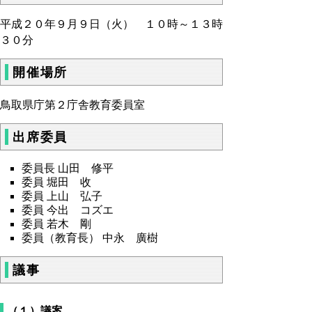
平成２０年９月９日（火） １０時～１３時
３０分
開催場所
鳥取県庁第２庁舎教育委員室
出席委員
委員長 山田 修平
委員 堀田 收
委員 上山 弘子
委員 今出 コズエ
委員 若木 剛
委員（教育長） 中永 廣樹
議事
（１）議案