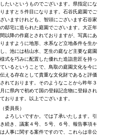
したいというものでございます。県指定にな
りますと５件目になります。石谷氏庭園でご
ざいますけれども、智頭にございます石谷家
の邸宅に造られた庭園でございます。大正年
間以降の作庭とされておりますが、写真にあ
りますように地形、水系など立地条件を生か
し、池には枯山水、芝生の庭など主要な庭園
様式を巧みに配置した優れた造詣意匠を持っ
ているということで、鳥取の庭園文化を今に
伝える存在として貴重な文化財であると評価
されております。そのようなことから昨年３
月に県内で初めて国の登録記念物に登録され
ております。以上でございます。
（委員長）
よろしいですか。では了承いたします。引
き続き、議案４号、５号、６号、報告事項キ
は人事に関する案件ですので、これらは非公