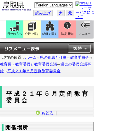
こ
の
ペ
読み上げ
大
元
ー
ジ
を
翻
訳
県外の方へ
分野で探す
組織で探す
防災 緊急
メニュー
す
る
現在の位置：
ホーム
県の組織と仕事
教育委員会
教育長・教育委員と教育委員会議
過去の委員会議事
録
平成２１年５月定例教育委員会
平成２１年５月定例教育
委員会
もどる
｜
開催場所