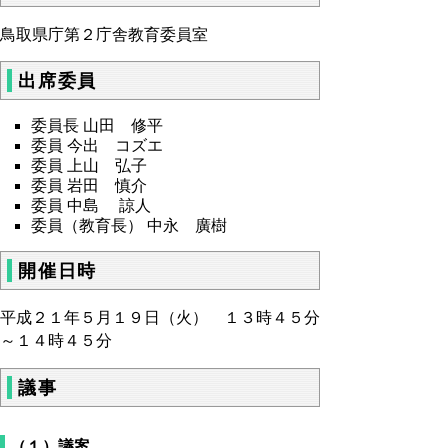
鳥取県庁第２庁舎教育委員室
出席委員
委員長 山田 修平
委員 今出 コズエ
委員 上山 弘子
委員 岩田 慎介
委員 中島 諒人
委員（教育長） 中永 廣樹
開催日時
平成２１年５月１９日（火） １３時４５分
～１４時４５分
議事
（１）議案