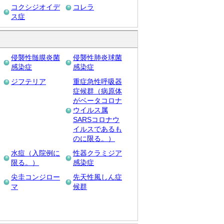
コクシジオイデ
コレラ
ス症
侵襲性髄膜炎菌
侵襲性肺炎球菌
感染症
感染症
ジフテリア
重症急性呼吸器
症候群（病原体
がベータコロナ
ウイルス属
SARSコロナウ
イルスであるも
のに限る。）
水痘（入院例に
性器クラミジア
限る。）
感染症
尖圭コンジロー
先天性風しん症
マ
候群