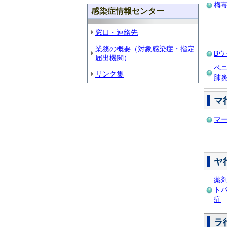
梅
感染症情報センター
窓口・連絡先
業務の概要（対象感染症・指定
B
届出機関）
ペ
リンク集
肺
マ
マ
ヤ
薬
ト
症
ラ