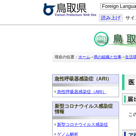
こ
の
ペ
ー
読み上げ
サイ
ジ
を
翻
訳
す
る
現在の位置：
ホーム
県の組織と仕事
生活
急性呼吸器感染症（ARI）
急性呼吸器感染症（ARI）
届
新型コロナウイルス感染症
情報
こ
新型コロナウイルス感染症
ゲノム解析
ア