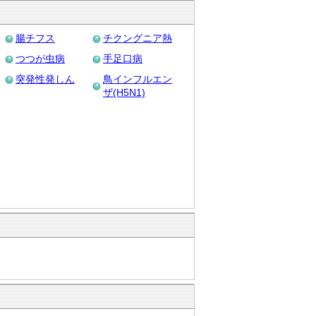
腸チフス
チクングニア熱
つつが虫病
手足口病
突発性発しん
鳥インフルエン
ザ(H5N1)