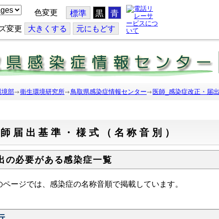
色変更
標準
黒
青
ズ変更
大
きくする
元
にもどす
環境部
衛生環境研究所
鳥取県感染症情報センター
医師_感染症改正・届
医師届出基準・様式（名称音別）
出の必要がある感染症一覧
のページでは、感染症の名称音順で掲載しています。
行