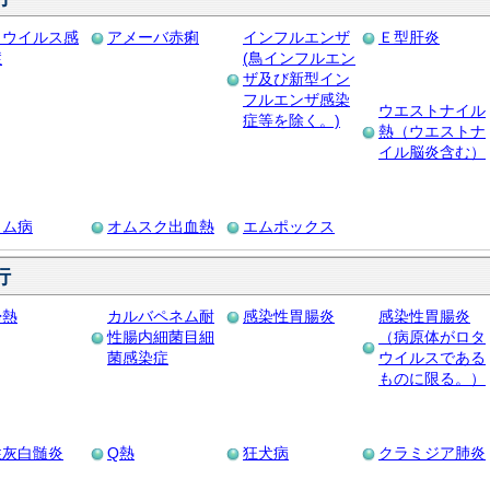
Ｓウイルス感
アメーバ赤痢
インフルエンザ
Ｅ型肝炎
症
(鳥インフルエン
ザ及び新型イン
フルエンザ感染
ウエストナイル
症等を除く。)
熱（ウエストナ
イル脳炎含む）
ウム病
オムスク出血熱
エムポックス
行
帰熱
カルバペネム耐
感染性胃腸炎
感染性胃腸炎
性腸内細菌目細
（病原体がロタ
菌感染症
ウイルスである
ものに限る。）
性灰白髄炎
Q熱
狂犬病
クラミジア肺炎