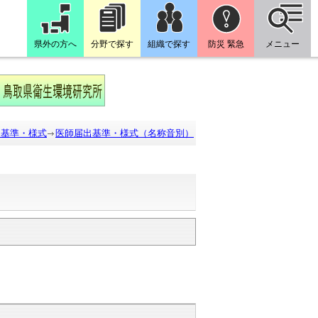
県外の方へ
分野で探す
組織で探す
防災 緊急
メニュー
出基準・様式
医師届出基準・様式（名称音別）