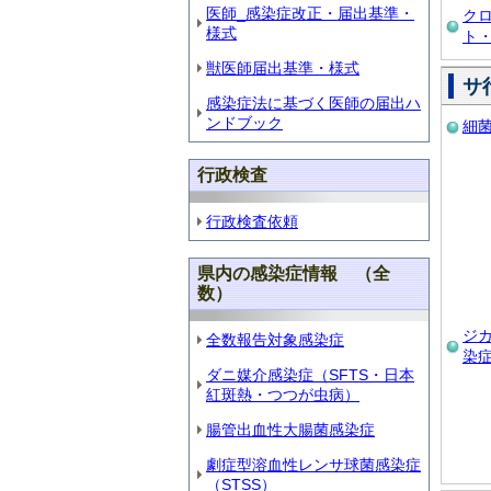
医師_感染症改正・届出基準・
ク
様式
ト
獣医師届出基準・様式
サ
感染症法に基づく医師の届出ハ
ンドブック
細
行政検査
行政検査依頼
県内の感染症情報 （全
数）
ジ
全数報告対象感染症
染
ダニ媒介感染症（SFTS・日本
紅斑熱・つつが虫病）
腸管出血性大腸菌感染症
劇症型溶血性レンサ球菌感染症
（STSS）