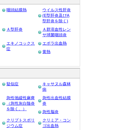
咽頭結膜熱
ウイルス性肝炎
(E型肝炎及びA
型肝炎を除く)
Ａ型肝炎
Ａ群溶血性レン
サ球菌咽頭炎
エキノコックス
エボラ出血熱
症
黄熱
疑似症
キャサヌル森林
病
急性弛緩性麻痺
急性出血性結膜
（急性灰白髄炎
炎
を除く。）
急性脳炎
クリプトスポリ
クリミア・コン
ジウム症
ゴ出血熱