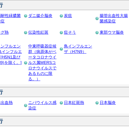
行
剤耐性緑膿菌
ダニ媒介脳炎
炭疽
腸管出血性大腸
染症
菌感染症
ング熱
伝染性紅斑
痘そう
東部ウマ脳炎
インフルエン
中東呼吸器症候
鳥インフルエン
鳥インフルエ
群（病原体がベ
ザ（H7N9）
(H5N1及び
ータコロナウイ
N9)を除く。]
ルス属MERSコ
ロナウイルスで
あるものに限
る。）
行
米出血熱
ニパウイルス感
日本紅斑熱
日本脳炎
染症
行