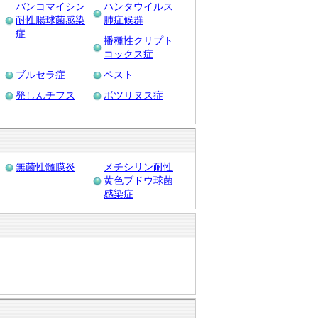
バンコマイシン
ハンタウイルス
耐性腸球菌感染
肺症候群
症
播種性クリプト
コックス症
ブルセラ症
ペスト
発しんチフス
ボツリヌス症
無菌性髄膜炎
メチシリン耐性
黄色ブドウ球菌
感染症