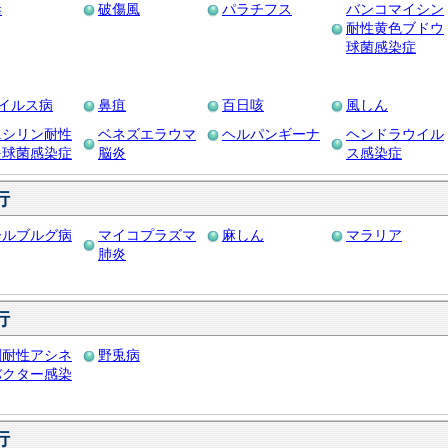
毒
破傷風
パラチフス
バンコマイシン
耐性黄色ブドウ
球菌感染症
ウイルス病
鼻疽
百日咳
風しん
ニシリン耐性
ベネズエラウマ
ヘルパンギーナ
ヘンドラウイル
炎球菌感染症
脳炎
ス感染症
行
ールブルグ病
マイコプラズマ
麻しん
マラリア
肺炎
行
剤耐性アシネ
野兎病
バクター感染
行