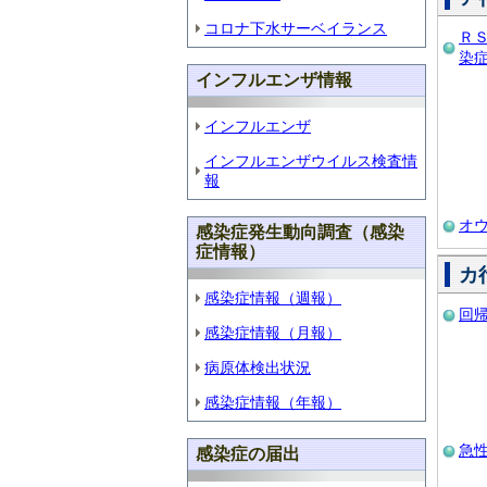
コロナ下水サーベイランス
Ｒ
染
インフルエンザ情報
インフルエンザ
インフルエンザウイルス検査情
報
オ
感染症発生動向調査（感染
症情報）
カ
感染症情報（週報）
回
感染症情報（月報）
病原体検出状況
感染症情報（年報）
急
感染症の届出