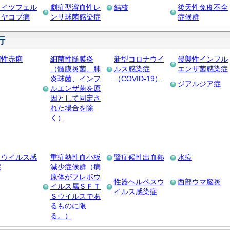
ロイツフェル
劇症型溶血性レ
結核
後天性免疫不全
・ヤコブ病
ンサ球菌感染症
症候群
行
菌性赤痢
細菌性髄膜炎
新型コロナウイ
侵襲性インフル
（髄膜炎菌、肺
ルス感染症
エンザ菌感染症
炎球菌、インフ
（COVID‐19）
ジアルジア症
ルエンザ菌を原
因として同定さ
れた場合を除
く）
カウイルス感
重症熱性血小板
腎症候性出血熱
水痘
症
減少症候群（病
原体がフレボウ
性器ヘルペスウ
西部ウマ脳炎
イルス属ＳＦＴ
イルス感染症
Ｓウイルスであ
るものに限
る。）