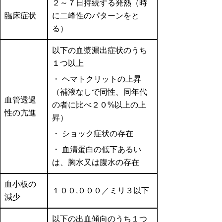
２～７日持続する発熱（時
臨床症状
に二峰性のパターンをと
る）
以下の血漿漏出症状のうち
１つ以上
・ ヘマトクリットの上昇
（補液なしで同性、同年代
血管透過
の者に比べ２０%以上の上
性の亢進
昇）
・ ショック症状の存在
・ 血清蛋白の低下あるい
は、胸水又は腹水の存在
血小板の
１００,０００／ミリ３以下
減少
以下の出血傾向のうち１つ