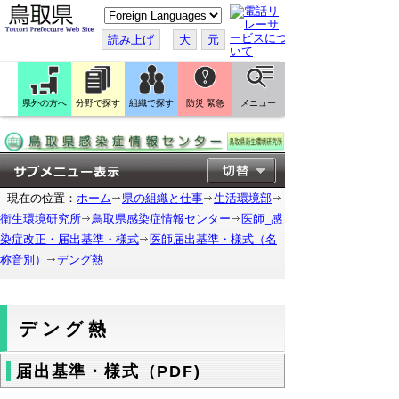
こ
の
ペ
読み上げ
大
元
ー
ジ
を
翻
訳
県外の方へ
分野で探す
組織で探す
防災 緊急
メニュー
す
る
現在の位置：
ホーム
県の組織と仕事
生活環境部
衛生環境研究所
鳥取県感染症情報センター
医師_感
染症改正・届出基準・様式
医師届出基準・様式（名
称音別）
デング熱
デング熱
届出基準・様式（PDF)