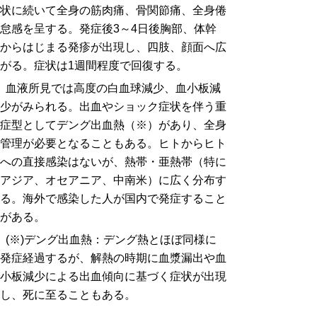
状に続いて全身の筋肉痛、骨関節痛、全身倦
怠感を呈する。発症後3～4日後胸部、体幹
からはじまる発疹が出現し、四肢、顔面へ広
がる。症状は1週間程度で回復する。
血液所見では高度の白血球減少、血小板減
少がみられる。出血やショック症状を伴う重
症型としてデング出血熱（※）があり、全身
管理が必要となることもある。ヒトからヒト
への直接感染はないが、熱帯・亜熱帯（特に
アジア、オセアニア、中南米）に広く分布す
る。海外で感染した人が国内で発症すること
がある。
(※)デング出血熱：デング熱とほぼ同様に
発症経過するが、解熱の時期に血漿漏出や血
小板減少による出血傾向に基づく症状が出現
し、死に至ることもある。