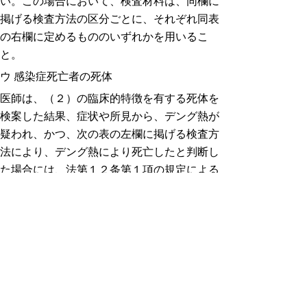
い。この場合において、検査材料は、同欄に
掲げる検査方法の区分ごとに、それぞれ同表
の右欄に定めるもののいずれかを用いるこ
と。
ウ 感染症死亡者の死体
医師は、（２）の臨床的特徴を有する死体を
検案した結果、症状や所見から、デング熱が
疑われ、かつ、次の表の左欄に掲げる検査方
法により、デング熱により死亡したと判断し
た場合には、法第１２条第１項の規定による
届出を直ちに行わなければならない。この場
合において、検査材料は、同欄に掲げる検査
方法の区分ごとに、それぞれ同表の右欄に定
めるもののいずれかを用いること。
エ 感染症死亡疑い者の死体
医師は、（２）の臨床的特徴を有する死体を
検案した結果、症状や所見から、デング熱に