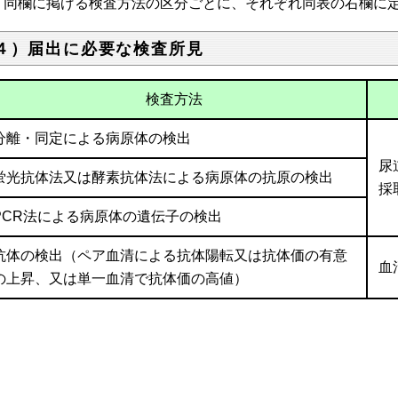
同欄に掲げる検査方法の区分ごとに、それぞれ同表の右欄に
４）届出に必要な検査所見
検査方法
分離・同定による病原体の検出
尿
蛍光抗体法又は酵素抗体法による病原体の抗原の検出
採
PCR法による病原体の遺伝子の検出
抗体の検出（ペア血清による抗体陽転又は抗体価の有意
血
の上昇、又は単一血清で抗体価の高値）