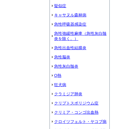
疑似症
キャサヌル森林病
急性呼吸器感染症
急性弛緩性麻痺（急性灰白髄
炎を除く。）
急性出血性結膜炎
急性脳炎
急性灰白髄炎
Q熱
狂犬病
クラミジア肺炎
クリプトスポリジウム症
クリミア・コンゴ出血熱
クロイツフェルト・ヤコブ病