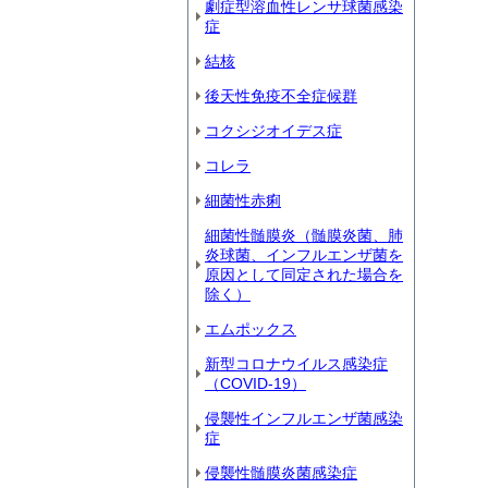
劇症型溶血性レンサ球菌感染
症
結核
後天性免疫不全症候群
コクシジオイデス症
コレラ
細菌性赤痢
細菌性髄膜炎（髄膜炎菌、肺
炎球菌、インフルエンザ菌を
原因として同定された場合を
除く）
エムポックス
新型コロナウイルス感染症
（COVID‐19）
侵襲性インフルエンザ菌感染
症
侵襲性髄膜炎菌感染症