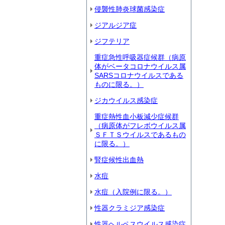
侵襲性肺炎球菌感染症
ジアルジア症
ジフテリア
重症急性呼吸器症候群（病原
体がベータコロナウイルス属
SARSコロナウイルスである
ものに限る。）
ジカウイルス感染症
重症熱性血小板減少症候群
（病原体がフレボウイルス属
ＳＦＴＳウイルスであるもの
に限る。）
腎症候性出血熱
水痘
水痘（入院例に限る。）
性器クラミジア感染症
性器ヘルペスウイルス感染症