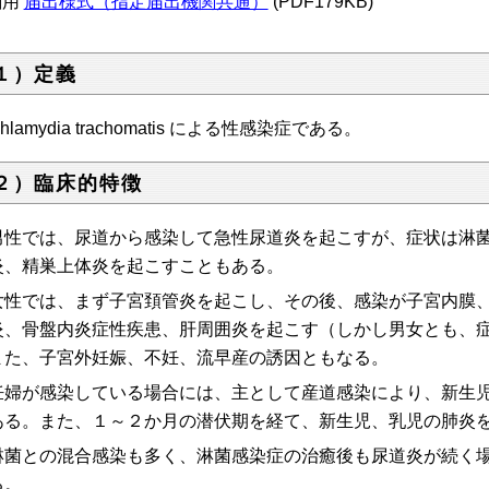
刷用
届出様式（指定届出機関共通）
(PDF179KB)
１）定義
hlamydia trachomatis による性感染症である。
２）臨床的特徴
男性では、尿道から感染して急性尿道炎を起こすが、症状は淋
炎、精巣上体炎を起こすこともある。
女性では、まず子宮頚管炎を起こし、その後、感染が子宮内膜
炎、骨盤内炎症性疾患、肝周囲炎を起こす（しかし男女とも、
また、子宮外妊娠、不妊、流早産の誘因ともなる。
妊婦が感染している場合には、主として産道感染により、新生
ある。また、１～２か月の潜伏期を経て、新生児、乳児の肺炎
淋菌との混合感染も多く、淋菌感染症の治癒後も尿道炎が続く
る。