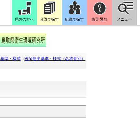
県外の方へ
分野で探す
組織で探す
防災 緊急
メニュー
出基準・様式
医師届出基準・様式（名称音別）