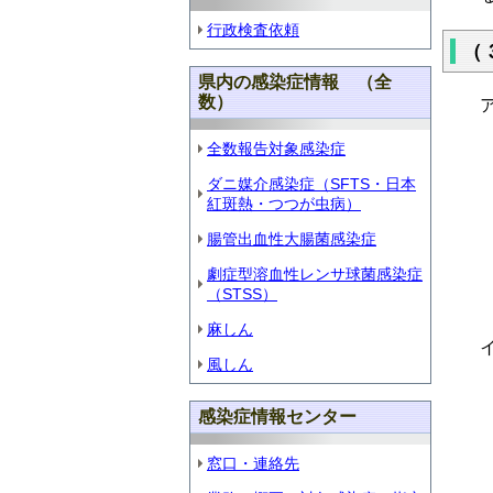
行政検査依頼
（
県内の感染症情報 （全
数）
全数報告対象感染症
ダニ媒介感染症（SFTS・日本
紅斑熱・つつが虫病）
腸管出血性大腸菌感染症
劇症型溶血性レンサ球菌感染症
（STSS）
麻しん
風しん
感染症情報センター
窓口・連絡先