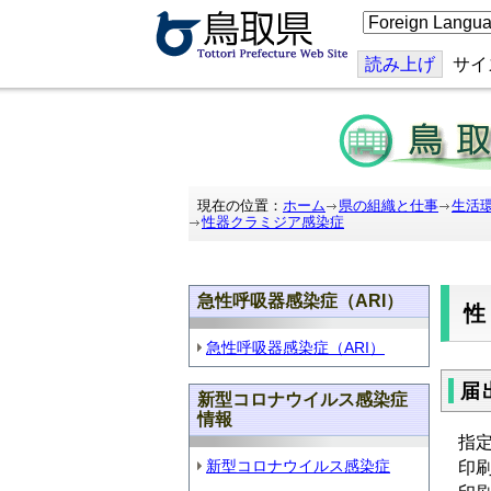
こ
の
ペ
ー
読み上げ
サイ
ジ
を
翻
訳
す
る
現在の位置：
ホーム
県の組織と仕事
生活
性器クラミジア感染症
急性呼吸器感染症（ARI）
急性呼吸器感染症（ARI）
届
新型コロナウイルス感染症
情報
指
新型コロナウイルス感染症
印