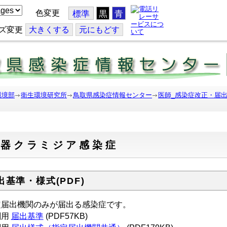
色変更
標準
黒
青
ズ変更
大
きくする
元
にもどす
環境部
衛生環境研究所
鳥取県感染症情報センター
医師_感染症改正・届
性器クラミジア感染症
出基準・様式(PDF)
定届出機関のみが届出る感染症です。
刷用
届出基準
(PDF57KB)