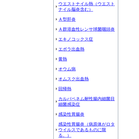
ウエストナイル熱（ウエスト
ナイル脳炎含む）
Ａ型肝炎
Ａ群溶血性レンサ球菌咽頭炎
エキノコックス症
エボラ出血熱
黄熱
オウム病
オムスク出血熱
回帰熱
カルバペネム耐性腸内細菌目
細菌感染症
感染性胃腸炎
感染性胃腸炎（病原体がロタ
ウイルスであるものに限
る。）