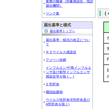
業務の概要（対象感染症・指定
届出機関）
（
リンク集
届出基準と様式
届出基準トップへ
届出基準・様式の改正につい
て
ＲＳウイルス感染症
アメーバ赤痢
インフルエンザ(鳥インフルエ
ンザ及び新型インフルエンザ
感染症等を除く。)
Ｅ型肝炎
咽頭結膜熱
ウイルス性肝炎(E型肝炎及び
A型肝炎を除く)