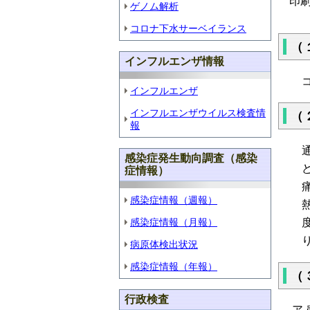
印
ゲノム解析
コロナ下水サーベイランス
（
インフルエンザ情報
インフルエンザ
インフルエンザウイルス検査情
（
報
感染症発生動向調査（感染
症情報）
感染症情報（週報）
感染症情報（月報）
病原体検出状況
感染症情報（年報）
（
行政検査
ア