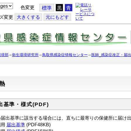
色変更
標準
黒
青
ズ変更
大
きくする
元
にもどす
環境部
衛生環境研究所
鳥取県感染症情報センター
医師_感染症改正・届
熱
出基準・様式(PDF)
の届出基準に該当する場合には、直ちに最寄りの保健所に届け
刷用
届出基準
(PDF48KB)