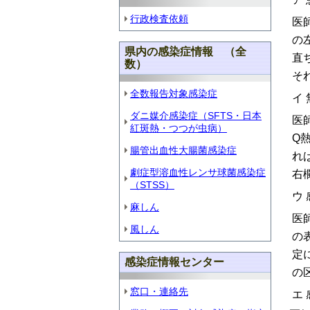
行政検査依頼
医
の
県内の感染症情報 （全
直
数）
そ
全数報告対象感染症
イ
ダニ媒介感染症（SFTS・日本
医
紅斑熱・つつが虫病）
Q
腸管出血性大腸菌感染症
れ
劇症型溶血性レンサ球菌感染症
右
（STSS）
ウ
麻しん
医
風しん
の
定
感染症情報センター
の
窓口・連絡先
エ