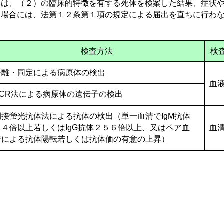
師は、（２）の臨床的特徴を有する死体を検案した結果、症状や
る場合には、法第１２条第１項の規定による届出を直ちに行わ
検査方法
検
分離・同定による病原体の検出
血
PCR法による病原体の遺伝子の検出
間接蛍光抗体法による抗体の検出（単一血清で
IgM
抗体
６４倍以上若しくはIgG抗体２５６倍以上、又はペア血
血
清による
抗体陽転若しくは抗体価の有意の上昇）