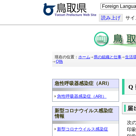
こ
の
ペ
ー
読み上げ
サイ
ジ
を
翻
訳
す
る
現在の位置：
ホーム
県の組織と仕事
生活
Q熱
急性呼吸器感染症（ARI）
Q
急性呼吸器感染症（ARI）
届
新型コロナウイルス感染症
情報
次
新型コロナウイルス感染症
印