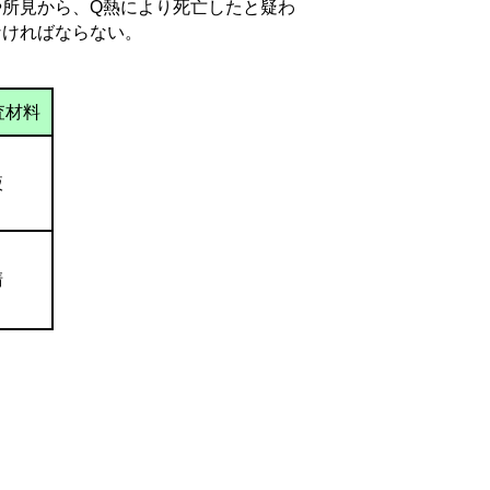
所見から、Q熱により死亡したと疑わ
なければならない。
査材料
液
清