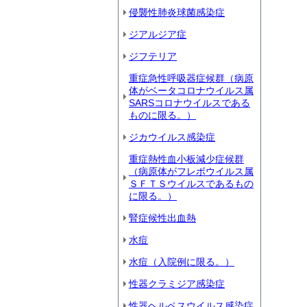
侵襲性肺炎球菌感染症
ジアルジア症
ジフテリア
重症急性呼吸器症候群（病原
体がベータコロナウイルス属
SARSコロナウイルスである
ものに限る。）
ジカウイルス感染症
重症熱性血小板減少症候群
（病原体がフレボウイルス属
ＳＦＴＳウイルスであるもの
に限る。）
腎症候性出血熱
水痘
水痘（入院例に限る。）
性器クラミジア感染症
性器ヘルペスウイルス感染症