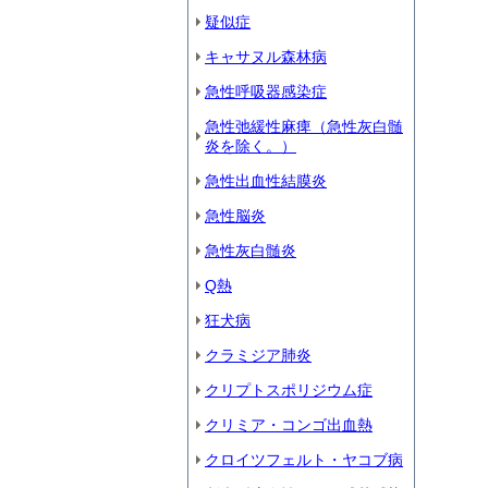
疑似症
キャサヌル森林病
急性呼吸器感染症
急性弛緩性麻痺（急性灰白髄
炎を除く。）
急性出血性結膜炎
急性脳炎
急性灰白髄炎
Q熱
狂犬病
クラミジア肺炎
クリプトスポリジウム症
クリミア・コンゴ出血熱
クロイツフェルト・ヤコブ病