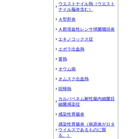
ウエストナイル熱（ウエスト
ナイル脳炎含む）
Ａ型肝炎
Ａ群溶血性レンサ球菌咽頭炎
エキノコックス症
エボラ出血熱
黄熱
オウム病
オムスク出血熱
回帰熱
カルバペネム耐性腸内細菌目
細菌感染症
感染性胃腸炎
感染性胃腸炎（病原体がロタ
ウイルスであるものに限
る。）