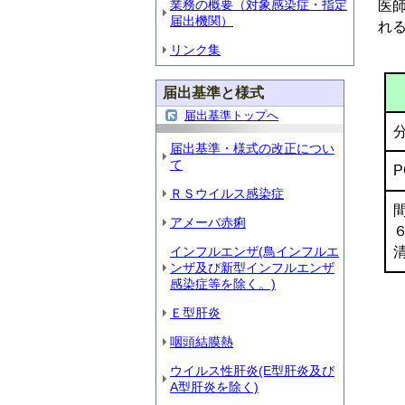
業務の概要（対象感染症・指定
医
届出機関）
れ
リンク集
届出基準と様式
届出基準トップへ
届出基準・様式の改正につい
て
ＲＳウイルス感染症
アメーバ赤痢
インフルエンザ(鳥インフルエ
ンザ及び新型インフルエンザ
感染症等を除く。)
Ｅ型肝炎
咽頭結膜熱
ウイルス性肝炎(E型肝炎及び
A型肝炎を除く)