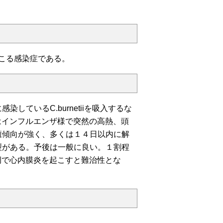
よって起こる感染症である。
ているC.burnetiiを吸入するな
はインフルエンザ様で突然の高熱、頭
癒傾向が強く、多くは１４日以内に解
型がある。予後は一般に良い。１割程
例で心内膜炎を起こすと難治性とな