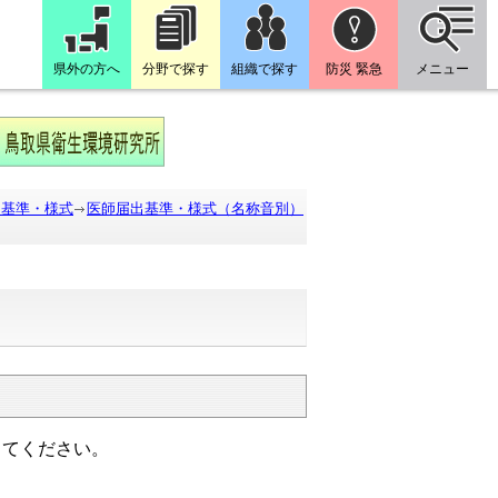
県外の方へ
分野で探す
組織で探す
防災 緊急
メニュー
出基準・様式
医師届出基準・様式（名称音別）
出てください。