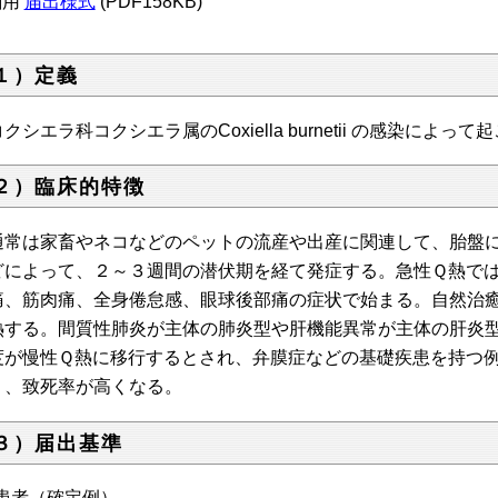
刷用
届出様式
(PDF158KB)
１）定義
コクシエラ科コクシエラ属の
Coxiella burnetii の感染に
２）臨床的特徴
通常は家畜やネコなどのペットの流産や出産に関連して、胎盤に感染し
どによって、２～３週間の潜伏期を経て発症する。急性Ｑ熱で
痛、筋肉痛、全身倦怠感、眼球後部痛の症状で始まる。自然治
熱する。間質性肺炎が主体の肺炎型や肝機能異常が主体の肝炎
度が慢性Ｑ熱に移行するとされ、弁膜症などの基礎疾患を持つ
り、致死率が高くなる。
３）届出基準
 患者（確定例）