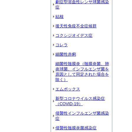
劇症型溶血性レンサ球菌感染
症
結核
後天性免疫不全症候群
コクシジオイデス症
コレラ
細菌性赤痢
細菌性髄膜炎（髄膜炎菌、肺
炎球菌、インフルエンザ菌を
原因として同定された場合を
除く）
エムポックス
新型コロナウイルス感染症
（COVID‐19）
侵襲性インフルエンザ菌感染
症
侵襲性髄膜炎菌感染症