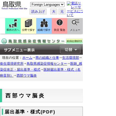
こ
の
ペ
読み上げ
大
元
ー
ジ
を
翻
訳
県外の方へ
分野で探す
組織で探す
防災 緊急
メニュー
す
る
現在の位置：
ホーム
県の組織と仕事
生活環境部
衛生環境研究所
鳥取県感染症情報センター
医師_感
染症改正・届出基準・様式
医師届出基準・様式（名
称音別）
西部ウマ脳炎
西部ウマ脳炎
届出基準・様式(PDF)