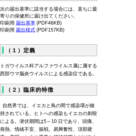
次の届出基準に該当する場合には、直ちに最
寄りの保健所に届け出てください。
印刷用
届出基準
(PDF46KB)
印刷用
届出様式
(PDF157KB)
（１）定義
トガウイルス科アルファウイルス属に属する
西部ウマ脳炎ウイルスによる感染症である。
（２）臨床的特徴
自然界では、イエカと鳥の間で感染環が維
持されている。ヒトへの感染もイエカの刺咬
による。潜伏期間は5～10 日であり、頭痛、
発熱、情緒不安、振戦、易興奮性、項部硬