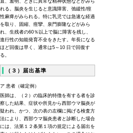
直、羞明、ときに異常な精神状態などがみら
れる。脳炎を生じると意識障害、弛緩性/痙
性麻痺がみられる。特に乳児では急速な経過
を取り、固縮、痙攣、泉門膨隆などがみら
れ、生残者の60％以上で脳に障害を残し、
進行性の知能発育不全をきたす。年長になる
ほど回復は早く、通常は5～10 日で回復す
る。
（３）届出基準
ア 患者（確定例）
医師は、（２）の臨床的特徴を有する者を診
察した結果、症状や所見から西部ウマ脳炎が
疑われ、かつ、次の表の左欄に掲げる検査方
法により、西部ウマ脳炎患者と診断した場合
には、法第１２条第１項の規定による届出を