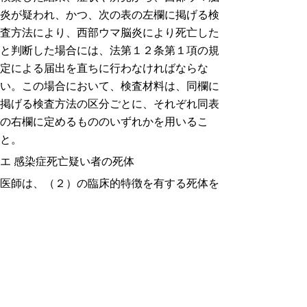
炎が疑われ、かつ、次の表の左欄に掲げる検
査方法により、西部ウマ脳炎により死亡した
と判断した場合には、法第１２条第１項の規
定による届出を直ちに行わなければならな
い。この場合において、検査材料は、同欄に
掲げる検査方法の区分ごとに、それぞれ同表
の右欄に定めるもののいずれかを用いるこ
と。
エ 感染症死亡疑い者の死体
医師は、（２）の臨床的特徴を有する死体を
検案した結果、症状や所見から、西部ウマ脳
炎により死亡したと疑われる場合には、法第
１２条第１項の規定による届出を直ちに行わ
なければならない。
検査方法
検査材料