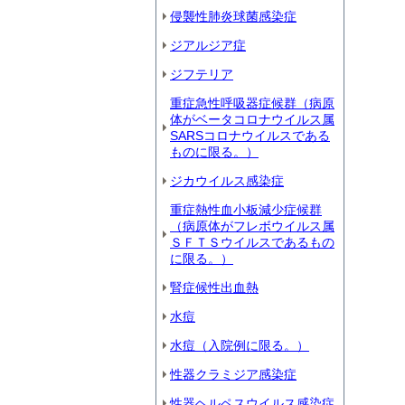
侵襲性肺炎球菌感染症
ジアルジア症
ジフテリア
重症急性呼吸器症候群（病原
体がベータコロナウイルス属
SARSコロナウイルスである
ものに限る。）
ジカウイルス感染症
重症熱性血小板減少症候群
（病原体がフレボウイルス属
ＳＦＴＳウイルスであるもの
に限る。）
腎症候性出血熱
水痘
水痘（入院例に限る。）
性器クラミジア感染症
性器ヘルペスウイルス感染症