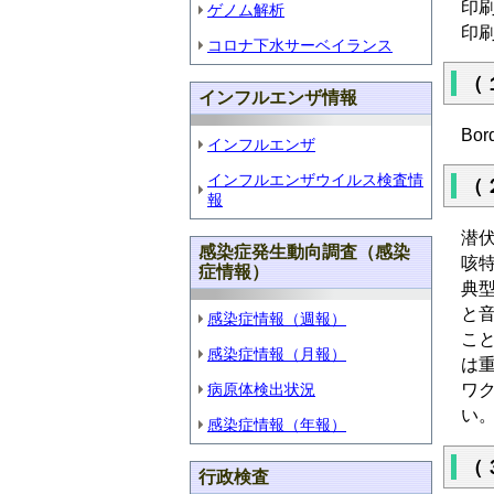
印
ゲノム解析
印
コロナ下水サーベイランス
（
インフルエンザ情報
Bo
インフルエンザ
インフルエンザウイルス検査情
（
報
潜
感染症発生動向調査（感染
咳
症情報）
典
と
感染症情報（週報）
こ
感染症情報（月報）
は
ワ
病原体検出状況
い
感染症情報（年報）
（
行政検査