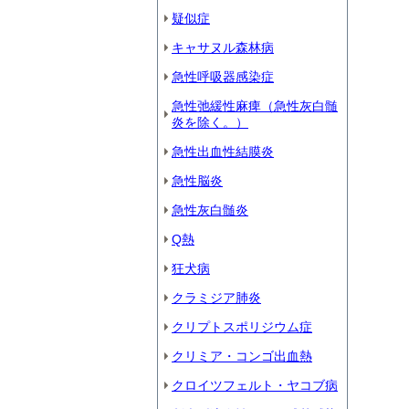
疑似症
キャサヌル森林病
急性呼吸器感染症
急性弛緩性麻痺（急性灰白髄
炎を除く。）
急性出血性結膜炎
急性脳炎
急性灰白髄炎
Q熱
狂犬病
クラミジア肺炎
クリプトスポリジウム症
クリミア・コンゴ出血熱
クロイツフェルト・ヤコブ病