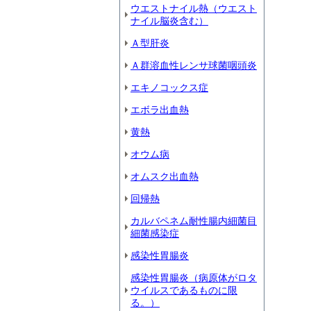
ウエストナイル熱（ウエスト
ナイル脳炎含む）
Ａ型肝炎
Ａ群溶血性レンサ球菌咽頭炎
エキノコックス症
エボラ出血熱
黄熱
オウム病
オムスク出血熱
回帰熱
カルバペネム耐性腸内細菌目
細菌感染症
感染性胃腸炎
感染性胃腸炎（病原体がロタ
ウイルスであるものに限
る。）