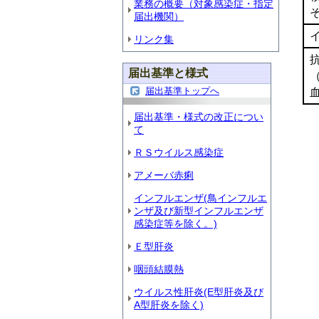
業務の概要（対象感染症・指定
届出機関）
リンク集
届出基準と様式
届出基準トップへ
届出基準・様式の改正につい
て
ＲＳウイルス感染症
アメーバ赤痢
インフルエンザ(鳥インフルエ
ンザ及び新型インフルエンザ
感染症等を除く。)
Ｅ型肝炎
咽頭結膜熱
ウイルス性肝炎(E型肝炎及び
A型肝炎を除く)