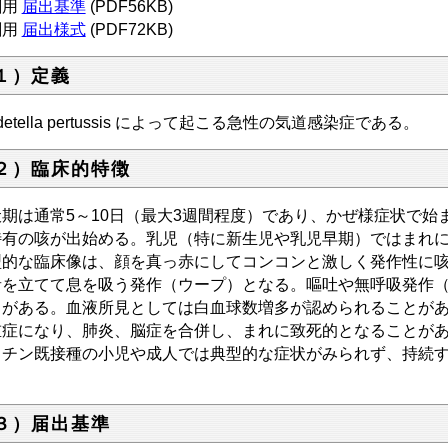
刷用
届出基準
(PDF56KB)
刷用
届出様式
(PDF72KB)
１）定義
rdetella pertussis によって起こる急性の気道感染症である。
２）臨床的特徴
伏期は通常5～10日（最大3週間程度）であり、かぜ様症状で始
特有の咳が出始める。乳児（特に新生児や乳児早期）ではまれ
型的な臨床像は、顔を真っ赤にしてコンコンと激しく発作性に
音を立てて息を吸う発作（ウープ）となる。嘔吐や無呼吸発作
とがある。血液所見としては白血球数増多が認められることが
重症になり、肺炎、脳症を合併し、まれに致死的となることが
クチン既接種の小児や成人では典型的な症状がみられず、持続
。
３）届出基準