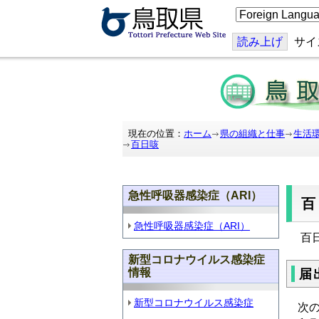
こ
の
ペ
ー
読み上げ
サイ
ジ
を
翻
訳
す
る
現在の位置：
ホーム
県の組織と仕事
生活
百日咳
急性呼吸器感染症（ARI）
急性呼吸器感染症（ARI）
百
新型コロナウイルス感染症
情報
届
新型コロナウイルス感染症
次