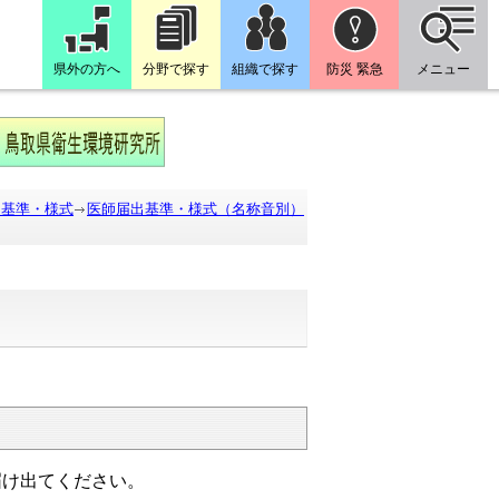
県外の方へ
分野で探す
組織で探す
防災 緊急
メニュー
出基準・様式
医師届出基準・様式（名称音別）
。
届け出てください。