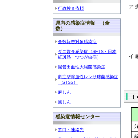
ア 
行政検査依頼
県内の感染症情報 （全
数）
全数報告対象感染症
ダニ媒介感染症（SFTS・日本
イ 
紅斑熱・つつが虫病）
腸管出血性大腸菌感染症
劇症型溶血性レンサ球菌感染症
（STSS）
麻しん
（
風しん
感染症情報センター
窓口・連絡先