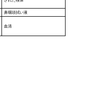
された検体
鼻咽頭拭い液
血清