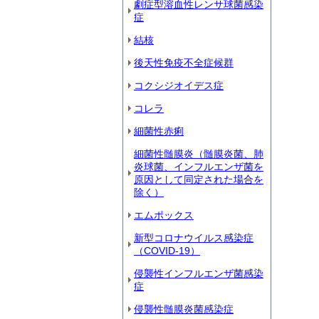
劇症型溶血性レンサ球菌感染
症
結核
後天性免疫不全症候群
コクシジオイデス症
コレラ
細菌性赤痢
細菌性髄膜炎（髄膜炎菌、肺
炎球菌、インフルエンザ菌を
原因として同定された場合を
除く）
エムポックス
新型コロナウイルス感染症
（COVID‐19）
侵襲性インフルエンザ菌感染
症
侵襲性髄膜炎菌感染症