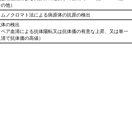
その他）
イムノクロマト法による病原体の抗原の検出
抗体の検出
（ペア血清による抗体陽転又は抗体価の有意な上昇、又は単一
血清で抗体価の高値）