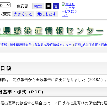
色変更
標準
黒
青
ズ変更
大
きくする
元
にもどす
環境部
衛生環境研究所
鳥取県感染症情報センター
医師_感染症改正・届
百日咳
日咳は、定点報告から全数報告に変更になりました（2018.1）
出基準・様式（PDF）
の届出基準に該当する場合には、７日以内に最寄りの保健所に