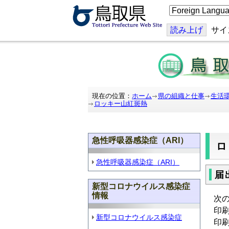
こ
の
ペ
ー
読み上げ
サイ
ジ
を
翻
訳
す
る
現在の位置：
ホーム
県の組織と仕事
生活
ロッキー山紅斑熱
急性呼吸器感染症（ARI）
急性呼吸器感染症（ARI）
届
新型コロナウイルス感染症
情報
次
印
新型コロナウイルス感染症
印