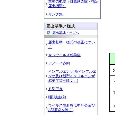
業務の概要（対象感染症・指定
届出機関）
リンク集
届出基準と様式
届出基準トップへ
届出基準・様式の改正につい
て
ＲＳウイルス感染症
アメーバ赤痢
インフルエンザ(鳥インフルエ
ンザ及び新型インフルエンザ
感染症等を除く。)
Ｅ型肝炎
咽頭結膜熱
ウイルス性肝炎(E型肝炎及び
A型肝炎を除く)