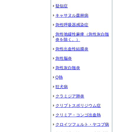
疑似症
キャサヌル森林病
急性呼吸器感染症
急性弛緩性麻痺（急性灰白髄
炎を除く。）
急性出血性結膜炎
急性脳炎
急性灰白髄炎
Q熱
狂犬病
クラミジア肺炎
クリプトスポリジウム症
クリミア・コンゴ出血熱
クロイツフェルト・ヤコブ病