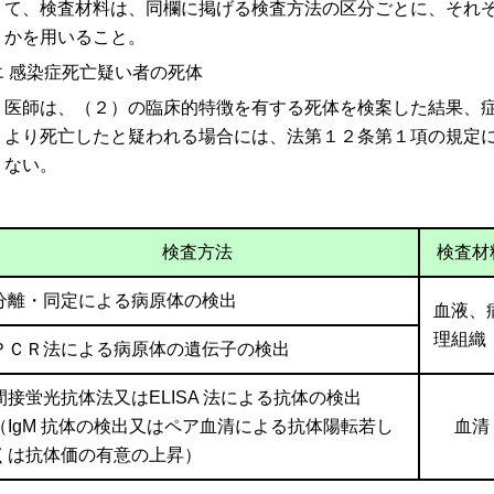
て、検査材料は、同欄に掲げる検査方法の区分ごとに、それ
かを用いること。
エ 感染症死亡疑い者の死体
医師は、（２）の臨床的特徴を有する死体を検案した結果、
より死亡したと疑われる場合には、法第１２条第１項の規定
ない。
検査方法
検査材
分離・同定による病原体の検出
血液、
理組織
ＰＣＲ法による病原体の遺伝子の検出
間接蛍光抗体法又はELISA 法による抗体の検出
（IgM 抗体の検出又はペア血清による抗体陽転若し
血清
くは抗体価の有意の上昇）