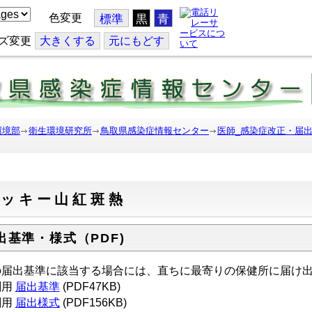
色変更
標準
黒
青
ズ変更
大
きくする
元
にもどす
環境部
衛生環境研究所
鳥取県感染症情報センター
医師_感染症改正・届
ロッキー山紅斑熱
出基準・様式（PDF)
の届出基準に該当する場合には、直ちに最寄りの保健所に届け
刷用
届出基準
(PDF47KB)
刷用
届出様式
(PDF156KB)