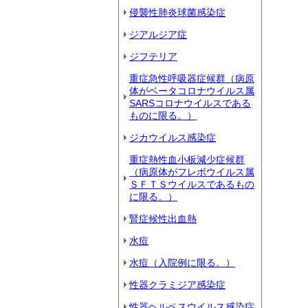
侵襲性肺炎球菌感染症
ジアルジア症
ジフテリア
重症急性呼吸器症候群（病原
体がベータコロナウイルス属
SARSコロナウイルスである
ものに限る。）
ジカウイルス感染症
重症熱性血小板減少症候群
（病原体がフレボウイルス属
ＳＦＴＳウイルスであるもの
に限る。）
腎症候性出血熱
水痘
水痘（入院例に限る。）
性器クラミジア感染症
性器ヘルペスウイルス感染症