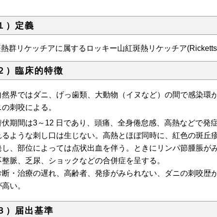
１）定義
熱群リケッチアに属するロッキー山紅斑熱リケッチア(Rickettsia r
２）臨床的特徴
自然界ではダニ、げっ歯類、大動物（イヌなど）の間で感染環
ニの刺咬による。
潜伏期間は3～12 日であり、頭痛、全身倦怠感、高熱などで発
れるような刺し口は生じない。高熱とほぼ同時に、紅色の斑丘
発し、部位によっては点状出血を伴う。ときにリンパ節腫脹が
不整脈、乏尿、ショックなどの合併症を呈する。
診断・治療の遅れ、高齢者、発疹がみられない、ダニの刺咬歴
が高い。
３）届出基準