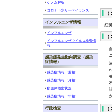
ゲノム解析
コロナ下水サーベイランス
（
インフルエンザ情報
紅斑
インフルエンザ
（
インフルエンザウイルス検査情
報
感染症発生動向調査（感染
症情報）
感染症情報（週報）
感染症情報（月報）
病原体検出状況
感染症情報（年報）
行政検査
（