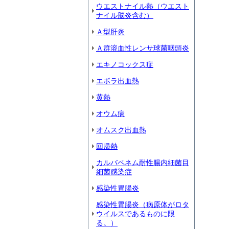
ウエストナイル熱（ウエスト
ナイル脳炎含む）
Ａ型肝炎
Ａ群溶血性レンサ球菌咽頭炎
エキノコックス症
エボラ出血熱
黄熱
オウム病
オムスク出血熱
回帰熱
カルバペネム耐性腸内細菌目
細菌感染症
感染性胃腸炎
感染性胃腸炎（病原体がロタ
ウイルスであるものに限
る。）