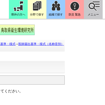
県外の方へ
分野で探す
組織で探す
防災 緊急
メニュー
出基準・様式
医師届出基準・様式（名称音別）
出てください。