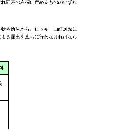
ぞれ同表の右欄に定めるもののいずれ
症状や所見から、ロッキー山紅斑熱に
による届出を直ちに行わなければなら
料
病