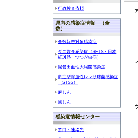
行政検査依頼
県内の感染症情報 （全
数）
全数報告対象感染症
ダニ媒介感染症（SFTS・日本
紅斑熱・つつが虫病）
腸管出血性大腸菌感染症
劇症型溶血性レンサ球菌感染症
（STSS）
麻しん
風しん
感染症情報センター
窓口・連絡先