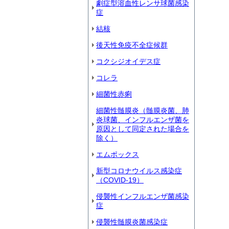
劇症型溶血性レンサ球菌感染
症
結核
後天性免疫不全症候群
コクシジオイデス症
コレラ
細菌性赤痢
細菌性髄膜炎（髄膜炎菌、肺
炎球菌、インフルエンザ菌を
原因として同定された場合を
除く）
エムポックス
新型コロナウイルス感染症
（COVID‐19）
侵襲性インフルエンザ菌感染
症
侵襲性髄膜炎菌感染症