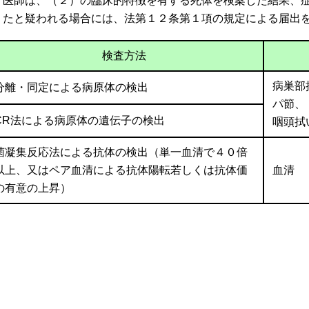
医師は、（２）の臨床的特徴を有する死体を検案した結果、
たと疑われる場合には、法第１２条第１項の規定による届出
検査方法
病巣部
分離・同定による病原体の検出
パ節、
CR法による病原体の遺伝子の検出
咽頭拭
菌凝集反応法による抗体の検出
（単一血清で４０倍
以上、又はペア血清による抗体陽転若しくは抗体価
血清
の有意の上昇）