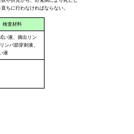
症状や所見から、野兎病により死亡し
を直ちに行わなければならない。
検査材料
拭い液、摘出リン
 リンパ節穿刺液、
い液