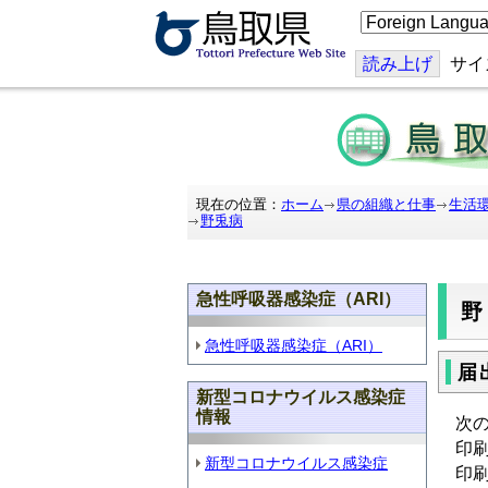
こ
の
ペ
ー
読み上げ
サイ
ジ
を
翻
訳
す
る
現在の位置：
ホーム
県の組織と仕事
生活
野兎病
急性呼吸器感染症（ARI）
急性呼吸器感染症（ARI）
届
新型コロナウイルス感染症
情報
次
印
新型コロナウイルス感染症
印