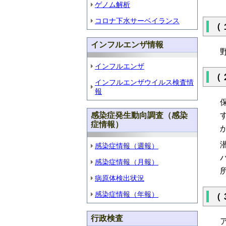
ゲノム解析
コロナ下水サーベイランス
（
インフルエンザ情報
野
インフルエンザ
（
インフルエンザウイルス検査情
報
感染症発生動向調査（感染
症情報）
感染症情報（週報）
感染症情報（月報）
病原体検出状況
感染症情報（年報）
（
行政検査