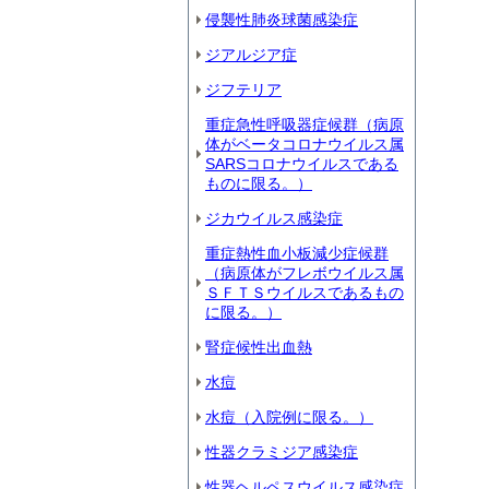
侵襲性肺炎球菌感染症
ジアルジア症
ジフテリア
重症急性呼吸器症候群（病原
体がベータコロナウイルス属
SARSコロナウイルスである
ものに限る。）
ジカウイルス感染症
重症熱性血小板減少症候群
（病原体がフレボウイルス属
ＳＦＴＳウイルスであるもの
に限る。）
腎症候性出血熱
水痘
水痘（入院例に限る。）
性器クラミジア感染症
性器ヘルペスウイルス感染症