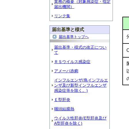
業務の概要（対象感染症・指定
届出機関）
リンク集
届出基準と様式
届出基準トップへ
届出基準・様式の改正につい
て
ＲＳウイルス感染症
アメーバ赤痢
インフルエンザ(鳥インフルエ
ンザ及び新型インフルエンザ
感染症等を除く。)
Ｅ型肝炎
咽頭結膜熱
ウイルス性肝炎(E型肝炎及び
A型肝炎を除く)