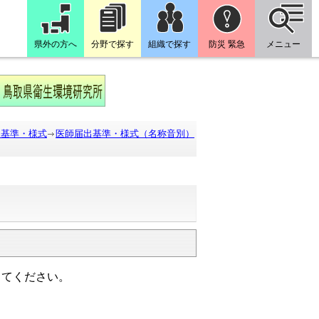
県外の方へ
分野で探す
組織で探す
防災 緊急
メニュー
出基準・様式
医師届出基準・様式（名称音別）
出てください。