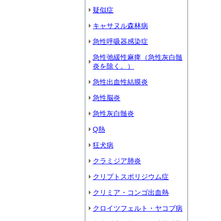
疑似症
キャサヌル森林病
急性呼吸器感染症
急性弛緩性麻痺（急性灰白髄
炎を除く。）
急性出血性結膜炎
急性脳炎
急性灰白髄炎
Q熱
狂犬病
クラミジア肺炎
クリプトスポリジウム症
クリミア・コンゴ出血熱
クロイツフェルト・ヤコブ病