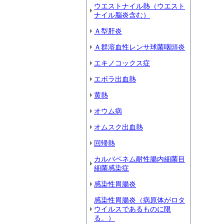
ウエストナイル熱（ウエスト
ナイル脳炎含む）
Ａ型肝炎
Ａ群溶血性レンサ球菌咽頭炎
エキノコックス症
エボラ出血熱
黄熱
オウム病
オムスク出血熱
回帰熱
カルバペネム耐性腸内細菌目
細菌感染症
感染性胃腸炎
感染性胃腸炎（病原体がロタ
ウイルスであるものに限
る。）