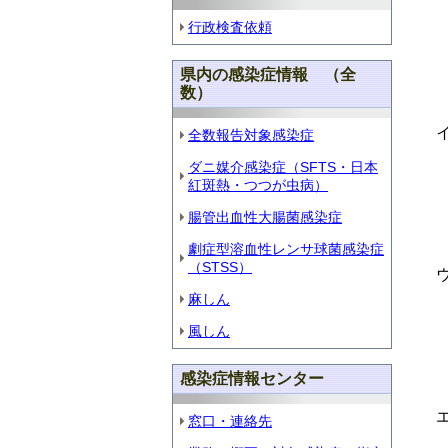
行政検査依頼
県内の感染症情報 （全
数）
全数報告対象感染症
ダニ媒介感染症（SFTS・日本
紅斑熱・つつが虫病）
腸管出血性大腸菌感染症
劇症型溶血性レンサ球菌感染症
（STSS）
麻しん
風しん
感染症情報センター
窓口・連絡先