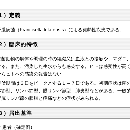
１）定義
兎病菌（Francisella tularensis）による発熱性疾患である。
２）臨床的特徴
保菌動物の解体や調理の時の組織又は血液との接触や、マダニ
する。また、汚染した生水からも感染する。
ヒトは感受性が高
からヒトへの感染の報告はない。
潜伏期間は３日をピークとする１～７日である。初期症状は菌
パ節型、リンパ節型、眼リンパ節型、肺炎型などがある。一般
所属リンパ節の腫脹と疼痛などの症状がみられる。
３）届出基準
ア 患者（確定例）