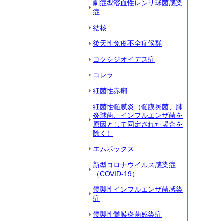
劇症型溶血性レンサ球菌感染
症
結核
後天性免疫不全症候群
コクシジオイデス症
コレラ
細菌性赤痢
細菌性髄膜炎（髄膜炎菌、肺
炎球菌、インフルエンザ菌を
原因として同定された場合を
除く）
エムポックス
新型コロナウイルス感染症
（COVID‐19）
侵襲性インフルエンザ菌感染
症
侵襲性髄膜炎菌感染症