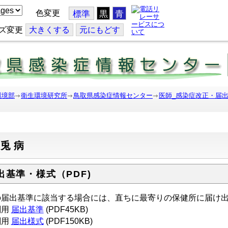
色変更
標準
黒
青
ズ変更
大
きくする
元
にもどす
環境部
衛生環境研究所
鳥取県感染症情報センター
医師_感染症改正・届
野兎病
出基準・様式（PDF)
の届出基準に該当する場合には、直ちに最寄りの保健所に届け
刷用
届出基準
(PDF45KB)
刷用
届出様式
(PDF150KB)