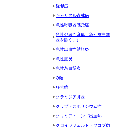
疑似症
キャサヌル森林病
急性呼吸器感染症
急性弛緩性麻痺（急性灰白髄
炎を除く。）
急性出血性結膜炎
急性脳炎
急性灰白髄炎
Q熱
狂犬病
クラミジア肺炎
クリプトスポリジウム症
クリミア・コンゴ出血熱
クロイツフェルト・ヤコブ病