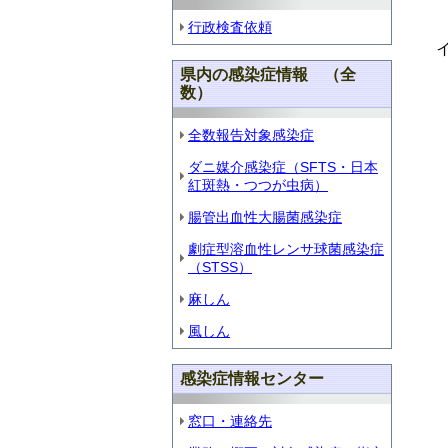
行政検査依頼
県内の感染症情報 （全
数）
全数報告対象感染症
ダニ媒介感染症（SFTS・日本
紅斑熱・つつが虫病）
腸管出血性大腸菌感染症
劇症型溶血性レンサ球菌感染症
（STSS）
麻しん
風しん
感染症情報センター
窓口・連絡先