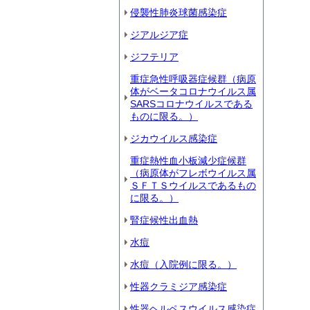
侵襲性肺炎球菌感染症
ジアルジア症
ジフテリア
重症急性呼吸器症候群（病原
体がベータコロナウイルス属
SARSコロナウイルスである
ものに限る。）
ジカウイルス感染症
重症熱性血小板減少症候群
（病原体がフレボウイルス属
ＳＦＴＳウイルスであるもの
に限る。）
腎症候性出血熱
水痘
水痘（入院例に限る。）
性器クラミジア感染症
性器ヘルペスウイルス感染症