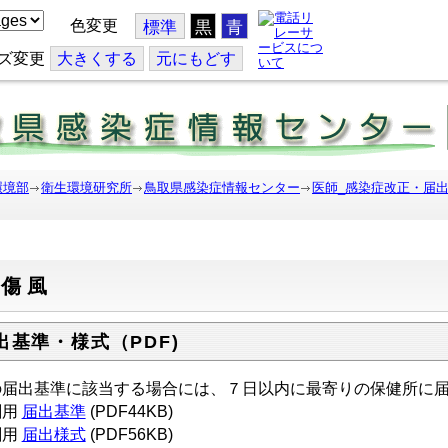
色変更
標準
黒
青
ズ変更
大
きくする
元
にもどす
環境部
衛生環境研究所
鳥取県感染症情報センター
医師_感染症改正・届
破傷風
出基準・様式（PDF)
の届出基準に該当する場合には、７日以内に最寄りの保健所に
刷用
届出基準
(PDF44KB)
刷用
届出様式
(PDF56KB)