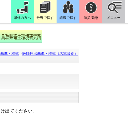
県外の方へ
分野で探す
組織で探す
防災 緊急
メニュー
出基準・様式
医師届出基準・様式（名称音別）
届け出てください。