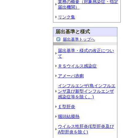
業務の概要（対象感染症・指定
届出機関）
リンク集
届出基準と様式
届出基準トップへ
届出基準・様式の改正につい
て
ＲＳウイルス感染症
アメーバ赤痢
インフルエンザ(鳥インフルエ
ンザ及び新型インフルエンザ
感染症等を除く。)
Ｅ型肝炎
咽頭結膜熱
ウイルス性肝炎(E型肝炎及び
A型肝炎を除く)