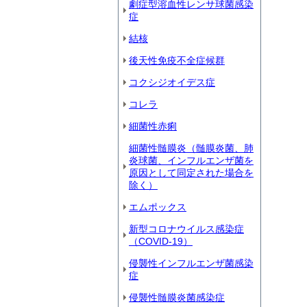
劇症型溶血性レンサ球菌感染
症
結核
後天性免疫不全症候群
コクシジオイデス症
コレラ
細菌性赤痢
細菌性髄膜炎（髄膜炎菌、肺
炎球菌、インフルエンザ菌を
原因として同定された場合を
除く）
エムポックス
新型コロナウイルス感染症
（COVID‐19）
侵襲性インフルエンザ菌感染
症
侵襲性髄膜炎菌感染症