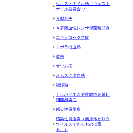
ウエストナイル熱（ウエスト
ナイル脳炎含む）
Ａ型肝炎
Ａ群溶血性レンサ球菌咽頭炎
エキノコックス症
エボラ出血熱
黄熱
オウム病
オムスク出血熱
回帰熱
カルバペネム耐性腸内細菌目
細菌感染症
感染性胃腸炎
感染性胃腸炎（病原体がロタ
ウイルスであるものに限
る。）