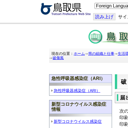
こ
の
ペ
ー
読み上げ
サイ
ジ
を
翻
訳
す
る
現在の位置：
ホーム
県の組織と仕事
生活
破傷風
急性呼吸器感染症（ARI）
急性呼吸器感染症（ARI）
届
新型コロナウイルス感染症
情報
次
印
新型コロナウイルス感染症
印