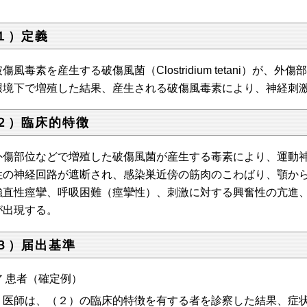
１）定義
破傷風毒素を産生する破傷風菌（Clostridium tetani）が
環境下で増殖した結果、産生される破傷風毒素により、神経刺
２）臨床的特徴
外傷部位などで増殖した破傷風菌が産生する毒素により、運動
性の神経回路が遮断され、感染巣近傍の筋肉のこわばり、顎か
強直性痙攣、呼吸困難（痙攣性）、刺激に対する興奮性の亢進、反弓緊
が出現する。
３）届出基準
ア 患者（確定例）
医師は、（２）の臨床的特徴を有する者を診察した結果、症