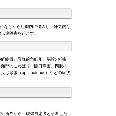
、外傷部位などから組織内に侵入し、嫌気的な
激伝達障害を起こす。
神経終板、脊髄前角細胞、脳幹の抑制
ら頚部のこわばり、開口障害、四肢の
張（opisthotonus）などの症状
状や所見から、破傷風患者と診断した