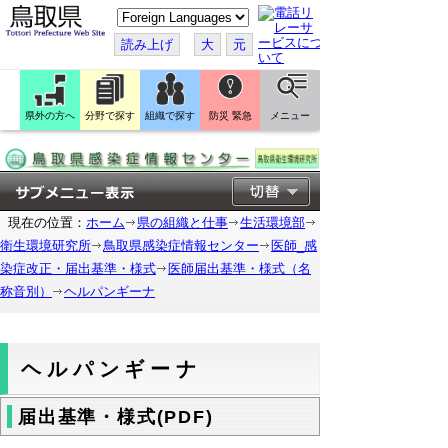
こ
の
ペ
読み上げ
大
元
ー
ジ
を
翻
訳
県外の方へ
分野で探す
組織で探す
防災 緊急
メニュー
す
る
現在の位置：
ホーム
県の組織と仕事
生活環境部
衛生環境研究所
鳥取県感染症情報センター
医師_感
染症改正・届出基準・様式
医師届出基準・様式（名
称音別）
ヘルパンギーナ
ヘルパンギーナ
届出基準・様式(PDF)