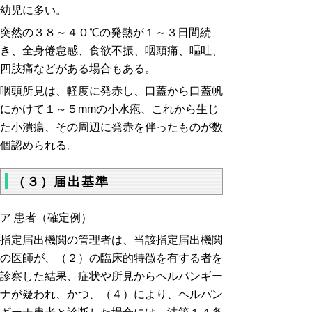
幼児に多い。
突然の３８～４０℃の発熱が１～３日間続
き、全身倦怠感、食欲不振、咽頭痛、嘔吐、
四肢痛などがある場合もある。
咽頭所見は、軽度に発赤し、口蓋から口蓋帆
にかけて１～５mmの小水疱、これから生じ
た小潰瘍、その周辺に発赤を伴ったものが数
個認められる。
（３）届出基準
ア 患者（確定例）
指定届出機関の管理者は、当該指定届出機関
の医師が、（２）の臨床的特徴を有する者を
診察した結果、症状や所見からヘルパンギー
ナが疑われ、かつ、（４）により、ヘルパン