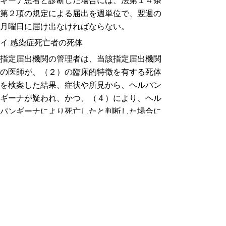
ギーナ患者と診断した場合には、法第１４条
第２項の規定による届出を週単位で、翌週の
月曜日に届け出なければならない。
イ 感染症死亡者の死体
指定届出機関の管理者は、当該指定届出機関
の医師が、（２）の臨床的特徴を有する死体
を検案した結果、症状や所見から、ヘルパン
ギーナが疑われ、かつ、（４）により、ヘル
パンギーナにより死亡したと判断した場合に
は、法第１４条第２項の規定による届出を週
単位で、翌週の月曜日に届け出なければなら
ない。
（４）届出のために必要な臨床症
状（２つすべてを満たすもの）
ア 突然の高熱での発症