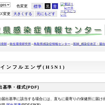
色変更
標準
黒
青
ズ変更
大
きくする
元
にもどす
環境部
衛生環境研究所
鳥取県感染症情報センター
医師_感染症改正・届
インフルエンザ(H5N1)
出基準・様式(PDF)
の届出基準に該当する場合には、直ちに最寄りの保健所に届け
刷用
届出基準
(PDF43KB)