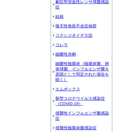
劇症型溶血性レンサ球菌感染
症
結核
後天性免疫不全症候群
コクシジオイデス症
コレラ
細菌性赤痢
細菌性髄膜炎（髄膜炎菌、肺
炎球菌、インフルエンザ菌を
原因として同定された場合を
除く）
エムポックス
新型コロナウイルス感染症
（COVID‐19）
侵襲性インフルエンザ菌感染
症
侵襲性髄膜炎菌感染症