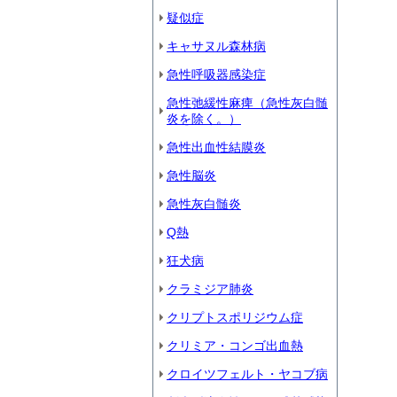
疑似症
キャサヌル森林病
急性呼吸器感染症
急性弛緩性麻痺（急性灰白髄
炎を除く。）
急性出血性結膜炎
急性脳炎
急性灰白髄炎
Q熱
狂犬病
クラミジア肺炎
クリプトスポリジウム症
クリミア・コンゴ出血熱
クロイツフェルト・ヤコブ病