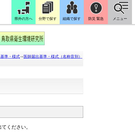
県外の方へ
分野で探す
組織で探す
防災 緊急
メニュー
出基準・様式
医師届出基準・様式（名称音別）
出てください。