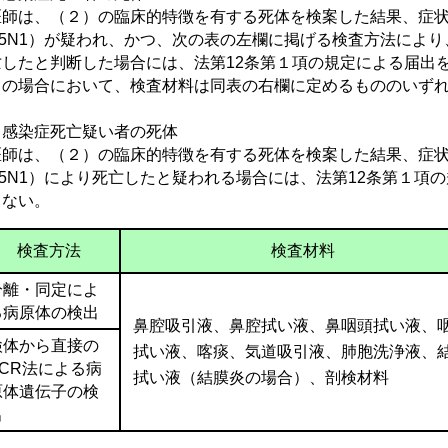
師は、（２）の臨床的特徴を有する死体を検案した結果、症状
5N1
）が疑われ、かつ、次の表の左欄に掲げる検査方法により
亡したと判断した場合には、法第12条第１項の規定による届出
の場合において、検査材料は同表の右欄に定めるもののいずれ
 感染症死亡疑い者の死体
師は、（２）の臨床的特徴を有する死体を検案した結果、症状
5N1
）により死亡したと疑われる場合には、法第12条第１項
らない。
検査方法
検査材料
分離・同定によ
る病原体の検出
鼻腔吸引液、鼻腔拭い液、鼻咽頭拭い液、
検体から直接の
拭い液、喀痰、気道吸引液、肺胞洗浄液、
PCR法による病
拭い液（結膜炎の場合）、
剖検材料
原体遺伝子の検
出