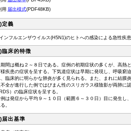
刷用
届出様式
(PDF48KB)
１)定義
インフルエンザウイルス(H5N1)のヒトへの感染による急性疾
２)臨床的特徴
伏期間は概ね２～８日である。症例の初期症状の多くが、高熱
ザ様疾患の症状を呈する。下気道症状は早期に発現し、呼吸窮
れ、臨床的に明らかな肺炎が多く見られる。また、まれに結膜
吸不全が進行した例ではびまん性のスリガラス様陰影が両肺に
RDS）の臨床症状を呈する。
亡例は発症から平均９～１０日（範囲６～３０日）目に発生し
れる。
３)届出基準