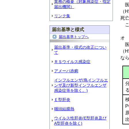
業務の概要（対象感染症・指定
医
届出機関）
（
H
リンク集
死
こ
届出基準と様式
届出基準トップへ
オ
医
届出基準・様式の改正につい
（
H
て
な
ＲＳウイルス感染症
アメーバ赤痢
インフルエンザ(鳥インフルエ
ンザ及び新型インフルエンザ
感染症等を除く。)
Ｅ型肝炎
咽頭結膜熱
ウイルス性肝炎(E型肝炎及び
A型肝炎を除く)