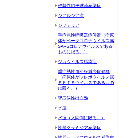
侵襲性肺炎球菌感染症
ジアルジア症
ジフテリア
重症急性呼吸器症候群（病原
体がベータコロナウイルス属
SARSコロナウイルスである
ものに限る。）
ジカウイルス感染症
重症熱性血小板減少症候群
（病原体がフレボウイルス属
ＳＦＴＳウイルスであるもの
に限る。）
腎症候性出血熱
水痘
水痘（入院例に限る。）
性器クラミジア感染症
性器ヘルペスウイルス感染症