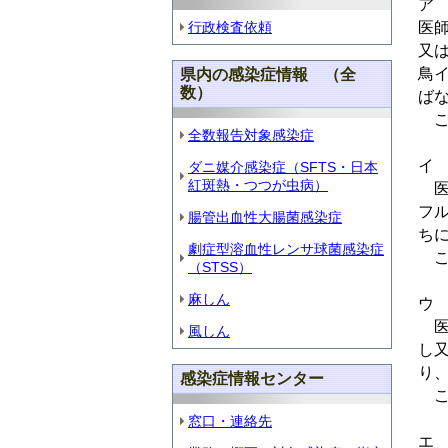
ア
行政検査依頼
医
又
鳥
県内の感染症情報 （全
数）
ば
こ
全数報告対象感染症
イ
ダニ媒介感染症（SFTS・日本
紅斑熱・つつが虫病）
医
フ
腸管出血性大腸菌感染症
ち
劇症型溶血性レンサ球菌感染症
こ
（STSS）
麻しん
ウ
医
風しん
し
り
感染症情報センター
こ
窓口・連絡先
エ