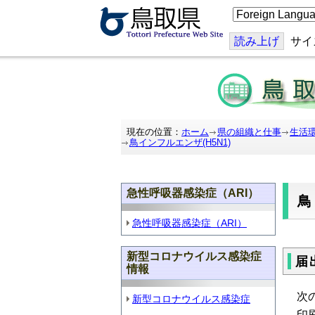
こ
の
ペ
ー
読み上げ
サイ
ジ
を
翻
訳
す
る
現在の位置：
ホーム
県の組織と仕事
生活
鳥インフルエンザ(H5N1)
急性呼吸器感染症（ARI）
鳥
急性呼吸器感染症（ARI）
新型コロナウイルス感染症
届
情報
次
新型コロナウイルス感染症
印