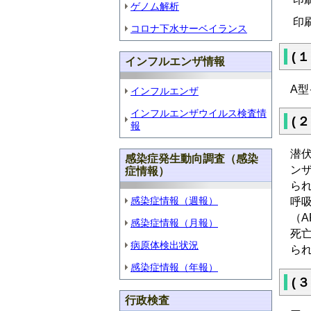
ゲノム解析
印
コロナ下水サーベイランス
(
インフルエンザ情報
A型
インフルエンザ
インフルエンザウイルス検査情
(
報
潜
感染症発生動向調査（感染
ン
症情報）
ら
感染症情報（週報）
呼
（A
感染症情報（月報）
死
病原体検出状況
ら
感染症情報（年報）
(
行政検査