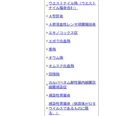
ウエストナイル熱（ウエスト
ナイル脳炎含む）
Ａ型肝炎
Ａ群溶血性レンサ球菌咽頭炎
エキノコックス症
エボラ出血熱
黄熱
オウム病
オムスク出血熱
回帰熱
カルバペネム耐性腸内細菌目
細菌感染症
感染性胃腸炎
感染性胃腸炎（病原体がロタ
ウイルスであるものに限
る。）