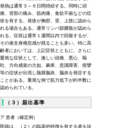
発熱は通常３～６日間持続する。同時に頭
痛、背部の痛み、筋肉痛、食欲不振などの症
状を有する。発疹が胸部、背、上肢に認めら
れる場合もある。通常リンパ節腫脹が認めら
れる。症状は通常１週間以内で回復するが、
その後全身倦怠感が残ることも多い。特に高
齢者においては、上記症状とともに、さらに
重篤な症状として、激しい頭痛、悪心、嘔
吐、方向感覚の欠如、麻痺、意識障害、痙攣
等の症状が出現し髄膜脳炎、脳炎を発症する
ことがある。重篤な例で筋力低下が約半数に
認められている。
（３）届出基準
ア 患者（確定例）
医師は、（２）の臨床的特徴を有する者を診