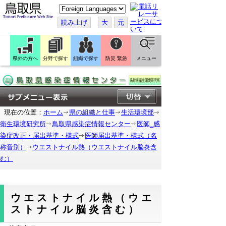
こ
の
ペ
読み上げ
大
元
ー
ジ
を
翻
訳
県外の方へ
分野で探す
組織で探す
防災 緊急
メニュー
す
る
現在の位置：
ホーム
県の組織と仕事
生活環境部
衛生環境研究所
鳥取県感染症情報センター
医師_感
染症改正・届出基準・様式
医師届出基準・様式（名
称音別）
ウエストナイル熱（ウエストナイル脳炎含
む）
ウエストナイル熱（ウエ
ストナイル脳炎含む）