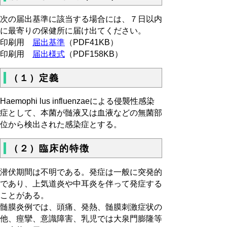
次の届出基準に該当する場合には、７日以内
に最寄りの保健所に届け出てください。
印刷用
届出基準
（PDF41KB）
印刷用
届出様式
（PDF158KB）
（１）定義
Haemophi lus influenzaeによる侵襲性感染
症として、本菌が髄液又は血液などの無菌部
位から検出された感染症とする。
（２）臨床的特徴
潜伏期間は不明である。発症は一般に突発的
であり、上気道炎や中耳炎を伴って発症する
ことがある。
髄膜炎例では、頭痛、発熱、髄膜刺激症状の
他、痙攣、意識障害、乳児では大泉門膨隆等