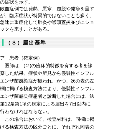
の症状を示す。
敗血症例では発熱、悪寒、虚脱や発疹を呈す
が、臨床症状が特異的ではないことも多く、
急速に重症化して肺炎や喉頭蓋炎並びにショ
ックを来すことがある。
（３）届出基準
ア 患者（確定例）
医師は、(２)の臨床的特徴を有する者を診
察した結果、症状や所見から侵襲性インフル
エンザ菌感染症が疑われ、かつ、次の表の左
欄に掲げる検査方法により、侵襲性インフル
エンザ菌感染症患者と診断した場合には、法
第12条第1項の規定による届出を7日以内に
行わなければならない。
この場合において、検査材料は、同欄に掲
げる検査方法の区分ごとに、それぞれ同表の