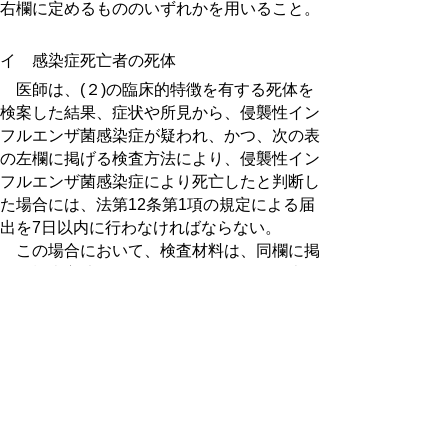
右欄に定めるもののいずれかを用いること。
イ 感染症死亡者の死体
医師は、(２)の臨床的特徴を有する死体を
検案した結果、症状や所見から、侵襲性イン
フルエンザ菌感染症が疑われ、かつ、次の表
の左欄に掲げる検査方法により、侵襲性イン
フルエンザ菌感染症により死亡したと判断し
た場合には、法第12条第1項の規定による届
出を7日以内に行わなければならない。
この場合において、検査材料は、同欄に掲
げる検査方法の区分ごとに、それぞれ同表の
右欄に定めるもののいずれかを用いること。
検査方法
検査材料
分離・同定による病
髄液、血液、そ
原体の検出
の他の無菌部位
PCR法による病原体
髄液、血液、そ