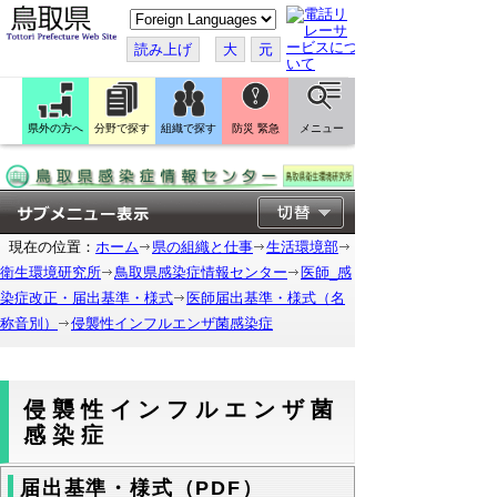
こ
の
ペ
読み上げ
大
元
ー
ジ
を
翻
訳
県外の方へ
分野で探す
組織で探す
防災 緊急
メニュー
す
る
現在の位置：
ホーム
県の組織と仕事
生活環境部
衛生環境研究所
鳥取県感染症情報センター
医師_感
染症改正・届出基準・様式
医師届出基準・様式（名
称音別）
侵襲性インフルエンザ菌感染症
侵襲性インフルエンザ菌
感染症
届出基準・様式（PDF）