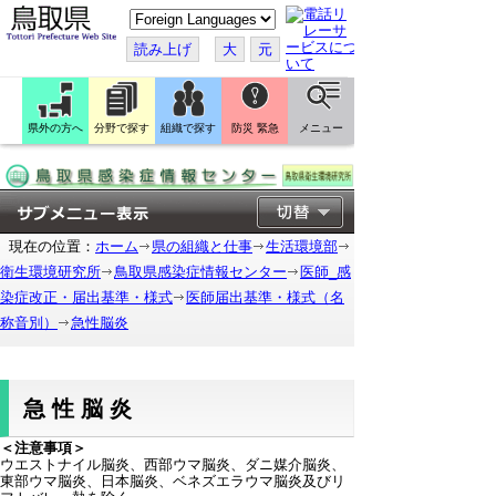
こ
の
ペ
読み上げ
大
元
ー
ジ
を
翻
訳
県外の方へ
分野で探す
組織で探す
防災 緊急
メニュー
す
る
現在の位置：
ホーム
県の組織と仕事
生活環境部
衛生環境研究所
鳥取県感染症情報センター
医師_感
染症改正・届出基準・様式
医師届出基準・様式（名
称音別）
急性脳炎
急性脳炎
＜注意事項＞
ウエストナイル脳炎、西部ウマ脳炎、ダニ媒介脳炎、
東部ウマ脳炎、日本脳炎、ベネズエラウマ脳炎及びリ