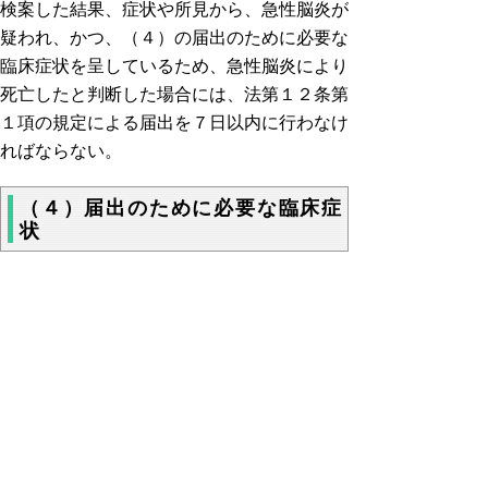
検案した結果、症状や所見から、急性脳炎が
疑われ、かつ、（４）の届出のために必要な
臨床症状を呈しているため、急性脳炎により
死亡したと判断した場合には、法第１２条第
１項の規定による届出を７日以内に行わなけ
ればならない。
（４）届出のために必要な臨床症
状
意識障害を伴って死亡した者、又は意識障害
を伴って２４時間以上入院した者のうち、以
下のうち、少なくとも１つの症状を呈した場
合である。熱性痙攣、代謝疾患、脳血管障
害、脳腫瘍、外傷など、明らかに感染性とは
異なるものは除外する。
ア ３８℃以上の高熱