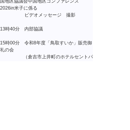
国地区協議会中国地区コンファレンス
2026in米子に係る
ビデオメッセージ 撮影
13時40分 内部協議
15時00分 令和8年度「鳥取すいか」販売御
礼の会
（倉吉市上井町のホテルセントパ
レス倉吉）
16時25分 内部協議
次の一覧へ
▲ページ上部に戻る
と
個人情報保護
|
リンクについて
|
著作権に
り
ついて
|
アクセシビリティ