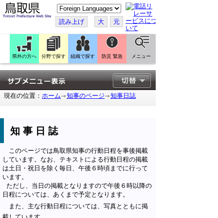
こ
の
ペ
読み上げ
大
元
ー
ジ
を
翻
訳
県外の方へ
分野で探す
組織で探す
防災 緊急
メニュー
す
る
現在の位置：
ホーム
知事のページ
知事日誌
知事日誌
このページでは鳥取県知事の行動日程を事後掲載
しています。なお、テキストによる行動日程の掲載
は土日・祝日を除く毎日、午後６時頃までに行って
います。
ただし、当日の掲載となりますので午後６時以降の
日程については、あくまで予定となります。
また、主な行動日程については、写真とともに掲
載しています。