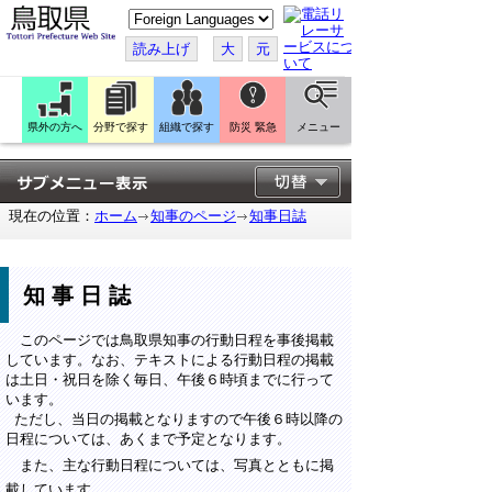
こ
の
ペ
読み上げ
大
元
ー
ジ
を
翻
訳
県外の方へ
分野で探す
組織で探す
防災 緊急
メニュー
す
る
現在の位置：
ホーム
知事のページ
知事日誌
知事日誌
このページでは鳥取県知事の行動日程を事後掲載
しています。なお、テキストによる行動日程の掲載
は土日・祝日を除く毎日、午後６時頃までに行って
います。
ただし、当日の掲載となりますので午後６時以降の
日程については、あくまで予定となります。
また、主な行動日程については、写真とともに掲
載しています。