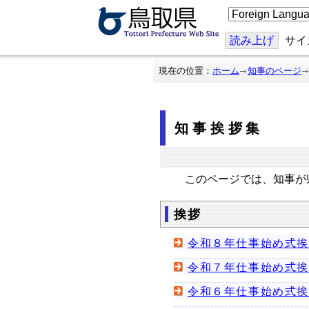
こ
の
ペ
ー
読み上げ
サイ
ジ
を
翻
現在の位置：
ホーム
知事のページ
訳
す
る
知事挨拶集
このページでは、知事が
挨拶
令和８年仕事始め式
令和７年仕事始め式
令和６年仕事始め式