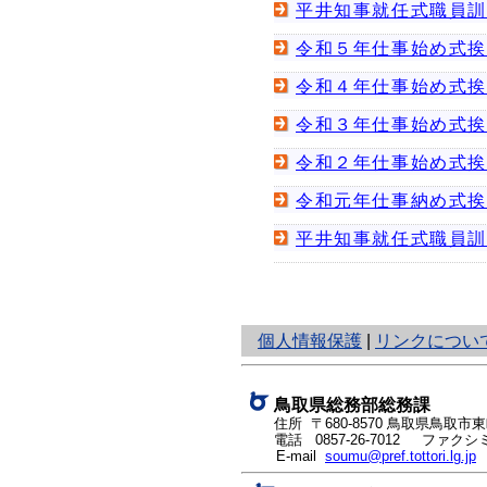
平井知事就任式職員
令和５年仕事始め式
令和４年仕事始め式
令和３年仕事始め式
令和２年仕事始め式
令和元年仕事納め式
平井知事就任式職員
と
個人情報保護
|
リンクについ
り
ネ
ッ
鳥取県総務部総務課
ト
住所 〒680-8570
鳥取県鳥取市東町
電話
0857-26-7012
ファクシミリ
へ
E-mail
soumu@pref.tottori.lg.jp
の