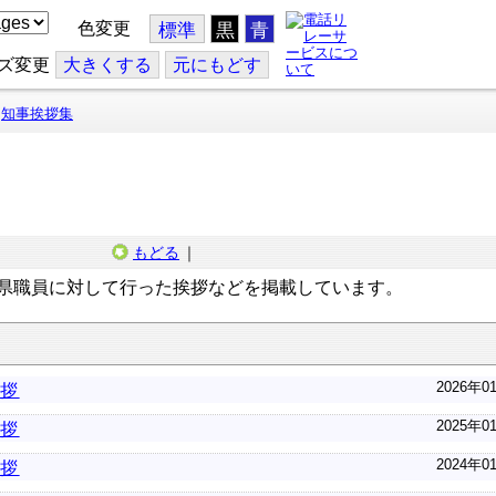
色変更
標準
黒
青
ズ変更
大
きくする
元
にもどす
知事挨拶集
もどる
｜
県職員に対して行った挨拶などを掲載しています。
2026年0
挨拶
2025年0
挨拶
2024年0
挨拶