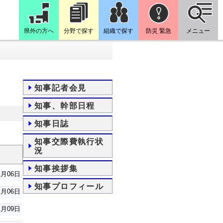
県外の方へ
分野で探す
組織で探す
防災 緊急
メニュー
知事記者会見
知事、幹部日程
知事日誌
知事交際費執行状
況
知事挨拶集
1月06日
知事プロフィール
1月06日
1月09日