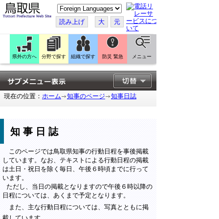
こ
の
ペ
読み上げ
大
元
ー
ジ
を
翻
訳
県外の方へ
分野で探す
組織で探す
防災 緊急
メニュー
す
る
現在の位置：
ホーム
知事のページ
知事日誌
知事日誌
このページでは鳥取県知事の行動日程を事後掲載
しています。なお、テキストによる行動日程の掲載
は土日・祝日を除く毎日、午後６時頃までに行って
います。
ただし、当日の掲載となりますので午後６時以降の
日程については、あくまで予定となります。
また、主な行動日程については、写真とともに掲
載しています。