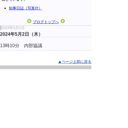
知事日誌（写真付）
ブログトップへ
2024年5月2日
2024年5月2日（木）
13時10分 内部協議
▲ページ上部に戻る
と
個人情報保護
|
リンクについて
|
著作権に
り
ついて
|
アクセシビリティ
ネ
ッ
鳥取県総務部総務課
住所 〒680-8570
ト
鳥取県鳥取市東町1丁目220
へ
電話
0857-26-7012
ファクシミリ 0857-26-8122
の