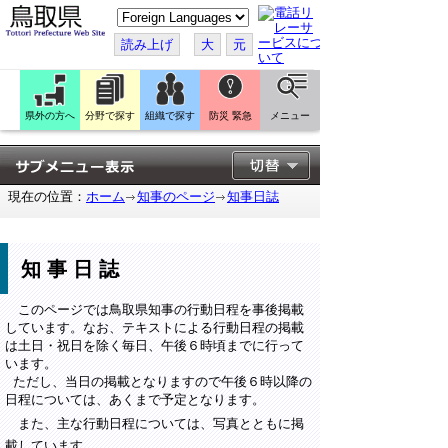
こ
の
ペ
読み上げ
大
元
ー
ジ
を
翻
訳
県外の方へ
分野で探す
組織で探す
防災 緊急
メニュー
す
る
現在の位置：
ホーム
知事のページ
知事日誌
知事日誌
このページでは鳥取県知事の行動日程を事後掲載
しています。なお、テキストによる行動日程の掲載
は土日・祝日を除く毎日、午後６時頃までに行って
います。
ただし、当日の掲載となりますので午後６時以降の
日程については、あくまで予定となります。
また、主な行動日程については、写真とともに掲
載しています。