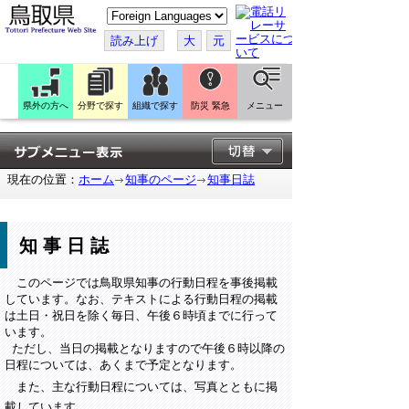
こ
の
ペ
読み上げ
大
元
ー
ジ
を
翻
訳
県外の方へ
分野で探す
組織で探す
防災 緊急
メニュー
す
る
現在の位置：
ホーム
知事のページ
知事日誌
知事日誌
このページでは鳥取県知事の行動日程を事後掲載
しています。なお、テキストによる行動日程の掲載
は土日・祝日を除く毎日、午後６時頃までに行って
います。
ただし、当日の掲載となりますので午後６時以降の
日程については、あくまで予定となります。
また、主な行動日程については、写真とともに掲
載しています。