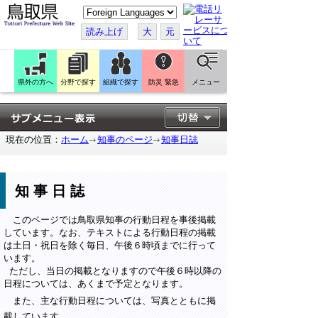
こ
の
ペ
読み上げ
大
元
ー
ジ
を
翻
訳
県外の方へ
分野で探す
組織で探す
防災 緊急
メニュー
す
る
現在の位置：
ホーム
知事のページ
知事日誌
知事日誌
このページでは鳥取県知事の行動日程を事後掲載
しています。なお、テキストによる行動日程の掲載
は土日・祝日を除く毎日、午後６時頃までに行って
います。
ただし、当日の掲載となりますので午後６時以降の
日程については、あくまで予定となります。
また、主な行動日程については、写真とともに掲
載しています。