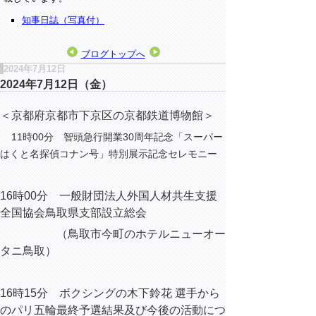
知事日誌（写真付）
ブログトップへ
2024年7月12日
2024年7月12日（金）
＜京都府京都市下京区の京都鉄道博物館＞
11時00分 智頭急行開業30周年記念
「スーパー
はくと名探偵コナン号」特別展示記念セレモニー
16時00分 一般財団法人外国人材共生支援
全国協会鳥取県支部設立総会
（鳥取市今町のホテルニューオー
タニ鳥取）
16時15分 ボクシングの木下鈴花 選手から
のパリ五輪最終予選結果及び今後の活動につ