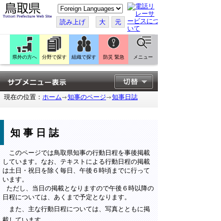
こ
の
ペ
読み上げ
大
元
ー
ジ
を
翻
訳
県外の方へ
分野で探す
組織で探す
防災 緊急
メニュー
す
る
現在の位置：
ホーム
知事のページ
知事日誌
知事日誌
このページでは鳥取県知事の行動日程を事後掲載
しています。なお、テキストによる行動日程の掲載
は土日・祝日を除く毎日、午後６時頃までに行って
います。
ただし、当日の掲載となりますので午後６時以降の
日程については、あくまで予定となります。
また、主な行動日程については、写真とともに掲
載しています。