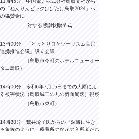
11時45分 中国電力株式会社鳥取支社から
の「ねんりんピックはばたけ鳥取2024」へ
の協賛金に
対する感謝状贈呈式
13時00分 「とっとりロケツーリズム官民
連携推進会議」設立会議
（鳥取市今町のホテルニューオー
タニ鳥取）
14時00分 令和6年7月15日までの大雨によ
る被害状況（鳥取城三の丸の斜面崩落）視察
（鳥取市東町）
14時30分 荒井玲子氏からの『深海に生き
る魚族のように－療養所のなかの入所者たち
－』出版報告会