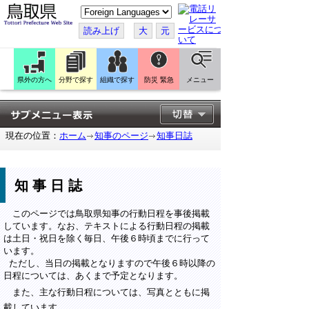
こ
の
ペ
読み上げ
大
元
ー
ジ
を
翻
訳
県外の方へ
分野で探す
組織で探す
防災 緊急
メニュー
す
る
現在の位置：
ホーム
知事のページ
知事日誌
知事日誌
このページでは鳥取県知事の行動日程を事後掲載
しています。なお、テキストによる行動日程の掲載
は土日・祝日を除く毎日、午後６時頃までに行って
います。
ただし、当日の掲載となりますので午後６時以降の
日程については、あくまで予定となります。
また、主な行動日程については、写真とともに掲
載しています。