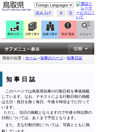
こ
の
ペ
読み上げ
大
元
ー
ジ
を
翻
訳
県外の方へ
分野で探す
組織で探す
防災 緊急
メニュー
す
る
現在の位置：
ホーム
知事のページ
知事日誌
知事日誌
このページでは鳥取県知事の行動日程を事後掲載
しています。なお、テキストによる行動日程の掲載
は土日・祝日を除く毎日、午後６時頃までに行って
います。
ただし、当日の掲載となりますので午後６時以降の
日程については、あくまで予定となります。
また、主な行動日程については、写真とともに掲
載しています。