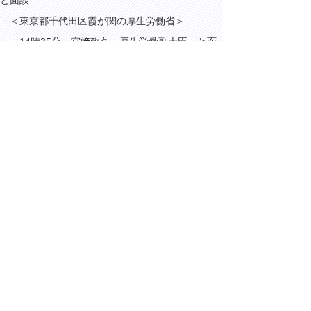
と面談
＜東京都千代田区霞が関の厚生労働省＞
14時35分 宮﨑政久 厚生労働副大臣 と面
談
＜東京都千代田区霞が関の国土交通省＞
15時15分 斉藤鉄夫 国土交通大臣 と面談
18時15分 ねんりんピックはばたけ鳥取
2024 開催100日前イベント
（鳥取市東品治町のJR鳥取駅）
▲ページ上部に戻る
と
個人情報保護
|
リンクについて
|
著作権に
り
ついて
|
アクセシビリティ
ネ
ッ