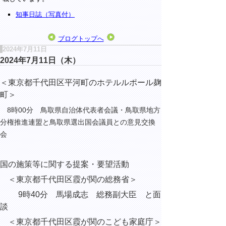
知事日誌（写真付）
ブログトップへ
2024年7月11日
2024年7月11日（木）
＜東京都千代田区平河町のホテルルポール麹
町＞
8時00分 鳥取県自治体代表者会議・鳥取県地方
分権推進連盟と鳥取県選出国会議員との意見交換
会
国の施策等に関する提案・要望活動
＜東京都千代田区霞が関の総務省＞
9時40分 馬場成志 総務副大臣 と面
談
＜東京都千代田区霞が関のこども家庭庁＞