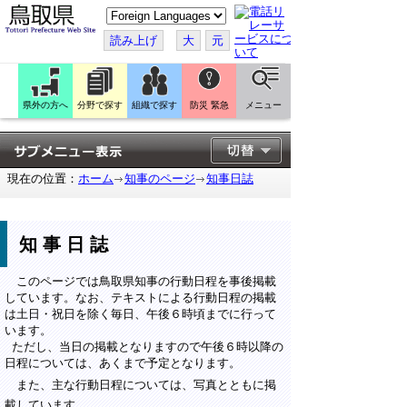
こ
の
ペ
読み上げ
大
元
ー
ジ
を
翻
訳
県外の方へ
分野で探す
組織で探す
防災 緊急
メニュー
す
る
現在の位置：
ホーム
知事のページ
知事日誌
知事日誌
このページでは鳥取県知事の行動日程を事後掲載
しています。なお、テキストによる行動日程の掲載
は土日・祝日を除く毎日、午後６時頃までに行って
います。
ただし、当日の掲載となりますので午後６時以降の
日程については、あくまで予定となります。
また、主な行動日程については、写真とともに掲
載しています。