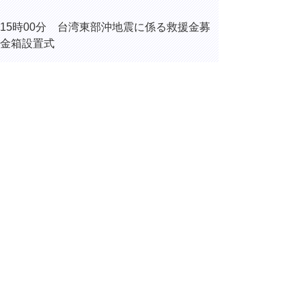
15時00分 台湾東部沖地震に係る救援金募
金箱設置式
15時10分 内部協議
▲ページ上部に戻る
と
個人情報保護
|
リンクについて
|
著作権に
り
ついて
|
アクセシビリティ
ネ
ッ
鳥取県総務部総務課
住所 〒680-8570
ト
鳥取県鳥取市東町1丁目220
へ
電話
0857-26-7012
ファクシミリ 0857-26-8122
の
E-mail
soumu@pref.tottori.lg.jp
Copyright(C) 2006～ 鳥取県(Tottori Prefectural