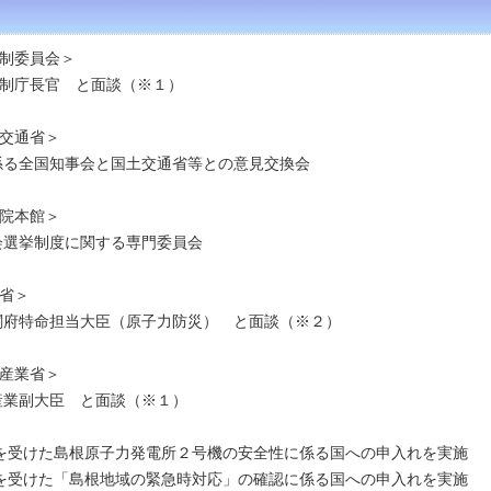
制委員会＞
制庁長官 と面談（※１）
交通省＞
係る全国知事会と国土交通省等との意見交換会
院本館＞
会選挙制度に関する専門委員会
省＞
閣府特命担当大臣（原子力防災） と面談（※２）
産業省＞
産業副大臣 と面談（※１）
を受けた島根原子力発電所２号機の安全性に係る国への申入れを実施
を受けた「島根地域の緊急時対応」の確認に係る国への申入れを実施