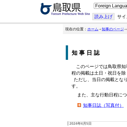
こ
の
ペ
ー
読み上げ
サイ
ジ
を
翻
現在の位置：
ホーム
知事のページ
訳
す
る
知事日誌
このページでは鳥取県知
程の掲載は土日・祝日を除
ただし、当日の掲載となり
す。
また、主な行動日程につ
知事日誌（写真付）
2024年4月5日