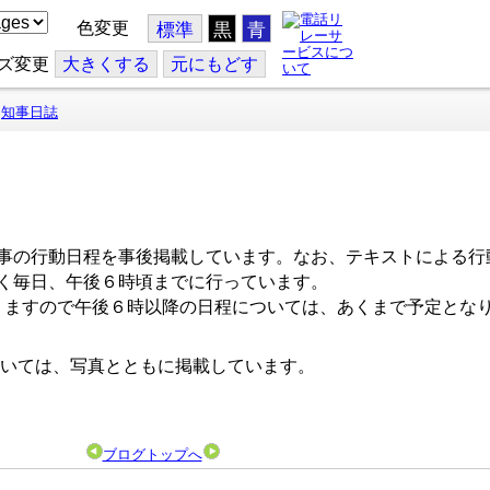
色変更
標準
黒
青
ズ変更
大
きくする
元
にもどす
知事日誌
事の行動日程を事後掲載しています。なお、テキストによる行
く毎日、午後６時頃までに行っています。
ますので午後６時以降の日程については、あくまで予定とな
いては、写真とともに掲載しています。
ブログトップへ