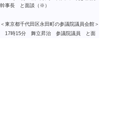
幹事長 と面談（※）
＜東京都千代田区永田町の参議院議員会館＞
17時15分
舞立昇治
参議院議員 と面
談（※）
17時35分
藤井一博
参議院議員 と面
談（※）
（※）日本創生のための将来世代応援知事同
盟
令和6年度共同声明「人口戦略緊急ア
ピール」及び
「みやざき声明」に係る緊急要
請活動を実施
▲ページ上部に戻る
と
個人情報保護
|
リンクについて
|
著作権に