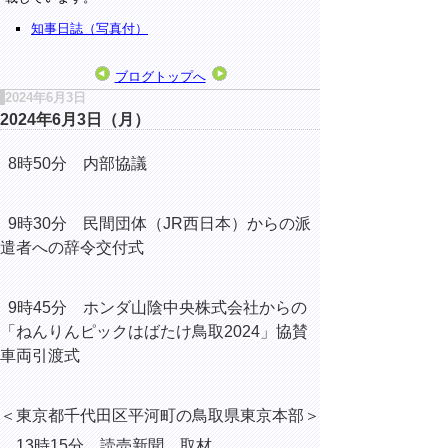
知事日誌（写真付）
ブログトップへ
2024年6月3日
2024年6月3日（月）
8時50分 内部協議
9時30分
民間団体（JR西日本）からの派
遣者への辞令交付式
9時45分 ホンダ山陰中央株式会社からの
「ねんりんピックはばたけ鳥取2024」協賛
車両
引渡式
＜東京都千代田区平河町の鳥取県東京本部＞
13時15分 読売新聞 取材