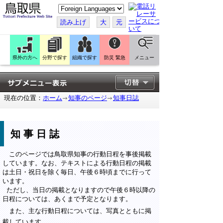
こ
の
ペ
読み上げ
大
元
ー
ジ
を
翻
訳
県外の方へ
分野で探す
組織で探す
防災 緊急
メニュー
す
る
現在の位置：
ホーム
知事のページ
知事日誌
知事日誌
このページでは鳥取県知事の行動日程を事後掲載
しています。なお、テキストによる行動日程の掲載
は土日・祝日を除く毎日、午後６時頃までに行って
います。
ただし、当日の掲載となりますので午後６時以降の
日程については、あくまで予定となります。
また、主な行動日程については、写真とともに掲
載しています。