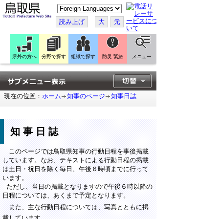
こ
の
ペ
読み上げ
大
元
ー
ジ
を
翻
訳
県外の方へ
分野で探す
組織で探す
防災 緊急
メニュー
す
る
現在の位置：
ホーム
知事のページ
知事日誌
知事日誌
このページでは鳥取県知事の行動日程を事後掲載
しています。なお、テキストによる行動日程の掲載
は土日・祝日を除く毎日、午後６時頃までに行って
います。
ただし、当日の掲載となりますので午後６時以降の
日程については、あくまで予定となります。
また、主な行動日程については、写真とともに掲
載しています。