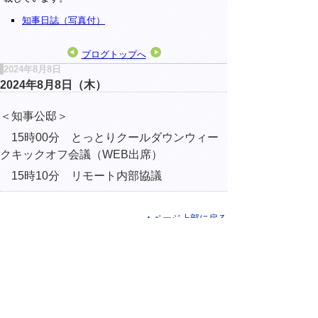
知事日誌（写真付）
ブログトップへ
2024年8月8日
2024年8月8日（木）
＜知事公邸＞
15時00分 とっとりクールダウンウィー
クキックオフ会議（WEB出席）
15時10分 リモート内部協議
▲ページ上部に戻る
と
個人情報保護
|
リンクについて
|
著作権に
り
ついて
|
アクセシビリティ
ネ
ッ
鳥取県総務部総務課