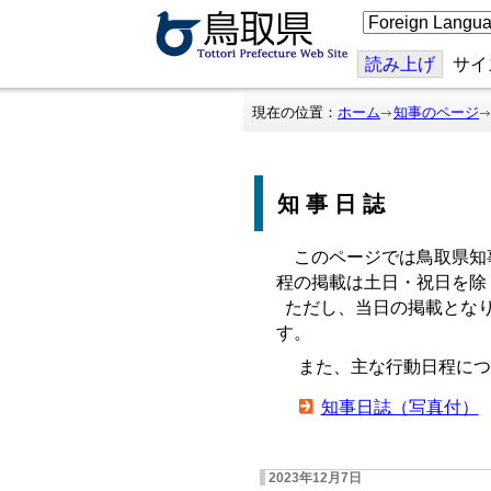
こ
の
ペ
ー
読み上げ
サイ
ジ
を
翻
現在の位置：
ホーム
知事のページ
訳
す
る
知事日誌
このページでは鳥取県知
程の掲載は土日・祝日を除
ただし、当日の掲載となり
す。
また、主な行動日程につ
知事日誌（写真付）
2023年12月7日