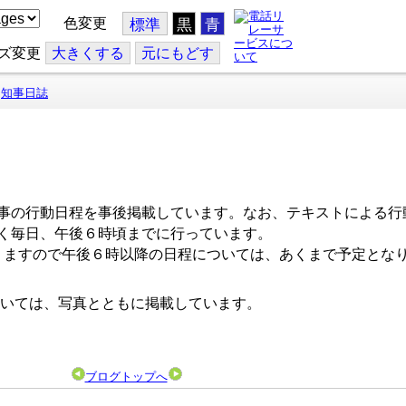
色変更
標準
黒
青
ズ変更
大
きくする
元
にもどす
知事日誌
事の行動日程を事後掲載しています。なお、テキストによる行
く毎日、午後６時頃までに行っています。
ますので午後６時以降の日程については、あくまで予定とな
いては、写真とともに掲載しています。
ブログトップへ