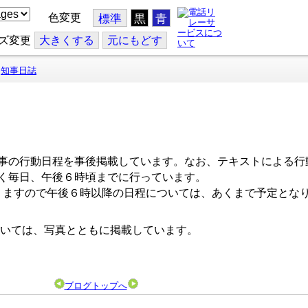
色変更
標準
黒
青
ズ変更
大
きくする
元
にもどす
知事日誌
事の行動日程を事後掲載しています。なお、テキストによる行
く毎日、午後６時頃までに行っています。
ますので午後６時以降の日程については、あくまで予定とな
いては、写真とともに掲載しています。
ブログトップへ