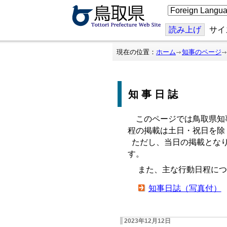
こ
の
ペ
ー
読み上げ
サイ
ジ
を
翻
現在の位置：
ホーム
知事のページ
訳
す
る
知事日誌
このページでは鳥取県知
程の掲載は土日・祝日を除
ただし、当日の掲載となり
す。
また、主な行動日程につ
知事日誌（写真付）
2023年12月12日