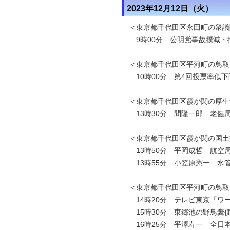
2023年12月12日（火）
＜東京都千代田区永田町の衆議
9時00分 公明党事故撲滅・
＜東京都千代田区平河町の鳥取
10時00分 第4回投票率低
＜東京都千代田区霞が関の厚生
13時30分 間隆一郎 老健
＜東京都千代田区霞が関の国土
13時50分 平岡成哲 航空
13時55分 小笠原憲一 水
＜東京都千代田区平河町の鳥取
14時20分 テレビ東京「ワ
15時30分 東郷池の野鳥糞
16時25分 平澤寿一 全日