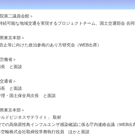
院第二議員会館＞
持続可能な地域交通を実現するプロジェクトチーム、
国土交通部会 合
県東京本部＞
下防止等に向けた政治参画のあり方研究会（WEB出席）
労働省＞
局長 と面談
交通省＞
局長 と面談
管理・国土保全局次長 と面談
県東京本部＞
ールドビジネスサテライト」 取材
便での高病原性鳥インフルエンザ感染確認に係る庁内連絡会議（WEB出
本空輸株式会社取締役常務執行役員 ほかと面談