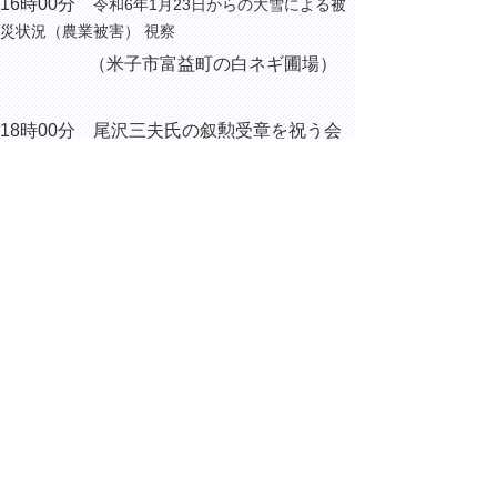
16時00分
令和6年1月23日からの大雪による被
災状況（農業被害） 視察
（米子市富益町の白ネギ圃場）
18時00分 尾沢三夫氏の叙勲受章を祝う会
（米子市久米町のANAクラウン
プラザホテル米子）
▲ページ上部に戻る
と
個人情報保護
|
リンクについて
|
著作権に
り
ついて
|
アクセシビリティ
ネ
ッ
鳥取県総務部総務課
住所 〒680-8570
ト
鳥取県鳥取市東町1丁目220
へ
電話
0857-26-7012