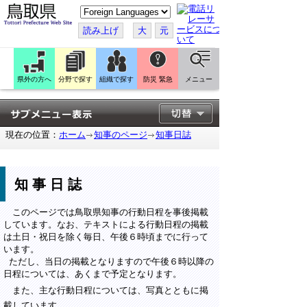
こ
の
ペ
読み上げ
大
元
ー
ジ
を
翻
訳
県外の方へ
分野で探す
組織で探す
防災 緊急
メニュー
す
る
現在の位置：
ホーム
知事のページ
知事日誌
知事日誌
このページでは鳥取県知事の行動日程を事後掲載
しています。なお、テキストによる行動日程の掲載
は土日・祝日を除く毎日、午後６時頃までに行って
います。
ただし、当日の掲載となりますので午後６時以降の
日程については、あくまで予定となります。
また、主な行動日程については、写真とともに掲
載しています。