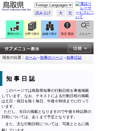
こ
の
ペ
読み上げ
大
元
ー
ジ
を
翻
訳
県外の方へ
分野で探す
組織で探す
防災 緊急
メニュー
す
る
現在の位置：
ホーム
知事のページ
知事日誌
知事日誌
このページでは鳥取県知事の行動日程を事後掲載
しています。なお、テキストによる行動日程の掲載
は土日・祝日を除く毎日、午後６時頃までに行って
います。
ただし、当日の掲載となりますので午後６時以降の
日程については、あくまで予定となります。
また、主な行動日程については、写真とともに掲
載しています。