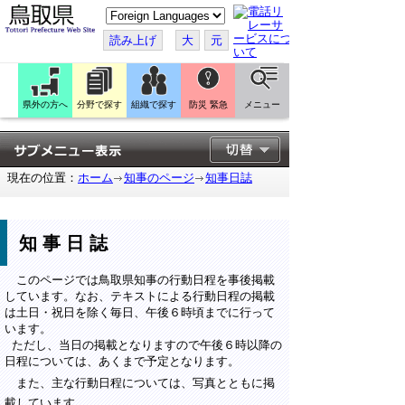
こ
の
ペ
読み上げ
大
元
ー
ジ
を
翻
訳
県外の方へ
分野で探す
組織で探す
防災 緊急
メニュー
す
る
現在の位置：
ホーム
知事のページ
知事日誌
知事日誌
このページでは鳥取県知事の行動日程を事後掲載
しています。なお、テキストによる行動日程の掲載
は土日・祝日を除く毎日、午後６時頃までに行って
います。
ただし、当日の掲載となりますので午後６時以降の
日程については、あくまで予定となります。
また、主な行動日程については、写真とともに掲
載しています。