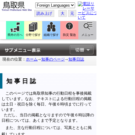
こ
の
ペ
読み上げ
大
元
ー
ジ
を
翻
訳
県外の方へ
分野で探す
組織で探す
防災 緊急
メニュー
す
る
現在の位置：
ホーム
知事のページ
知事日誌
知事日誌
このページでは鳥取県知事の行動日程を事後掲載
しています。なお、テキストによる行動日程の掲載
は土日・祝日を除く毎日、午後６時頃までに行って
います。
ただし、当日の掲載となりますので午後６時以降の
日程については、あくまで予定となります。
また、主な行動日程については、写真とともに掲
載しています。