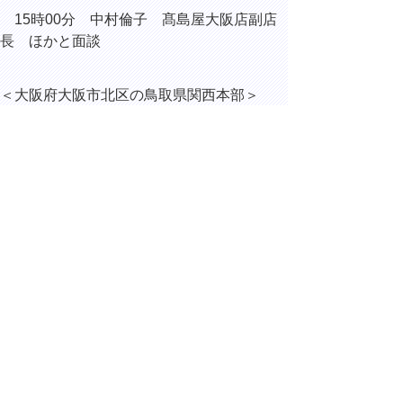
15時00分 中村倫子 髙島屋大阪店副店
長 ほかと面談
＜大阪府大阪市北区の鳥取県関西本部＞
16時15分 大阪・関西万博に向けた鳥取
県魅力発信強化庁内会議
▲ページ上部に戻る
と
個人情報保護
|
リンクについて
|
著作権に
り
ついて
|
アクセシビリティ
ネ
ッ
鳥取県総務部総務課
住所 〒680-8570
ト
鳥取県鳥取市東町1丁目220
へ
電話
0857-26-7012
ファクシミリ 0857-26-8122
の