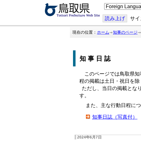
こ
の
ペ
ー
読み上げ
サイ
ジ
を
翻
現在の位置：
ホーム
知事のページ
訳
す
る
知事日誌
このページでは鳥取県知
程の掲載は土日・祝日を除
ただし、当日の掲載となり
す。
また、主な行動日程につ
知事日誌（写真付）
2024年6月7日