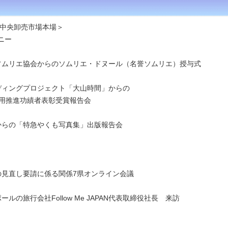
中央卸売市場本場＞
ニー
本ソムリエ協会からのソムリエ・ドヌール（名誉ソムリエ）授与式
ンディングプロジェクト「大山時間」からの
進功績者表彰受賞報告会
社からの「特急やくも写真集」出版報告会
会の見直し要請に係る関係7県オンライン会議
ルの旅行会社Follow Me JAPAN代表取締役社長 来訪