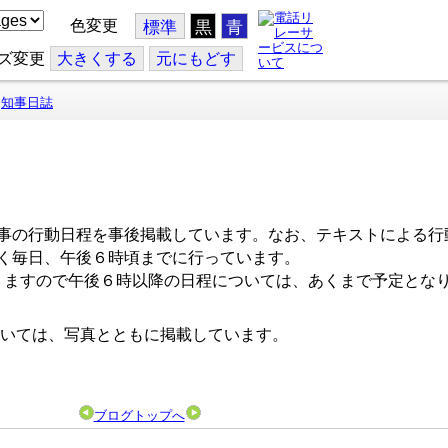
色変更
標準
黒
青
ズ変更
大
きくする
元
にもどす
知事日誌
事の行動日程を事後掲載しています。なお、テキストによる行
く毎日、午後６時頃までに行っています。
ますので午後６時以降の日程については、あくまで予定とな
いては、写真とともに掲載しています。
ブログトップへ