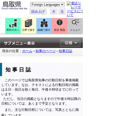
こ
の
ペ
読み上げ
大
元
ー
ジ
を
翻
訳
県外の方へ
分野で探す
組織で探す
防災 緊急
メニュー
す
る
現在の位置：
ホーム
知事のページ
知事日誌
知事日誌
このページでは鳥取県知事の行動日程を事後掲載
しています。なお、テキストによる行動日程の掲載
は土日・祝日を除く毎日、午後６時頃までに行って
います。
ただし、当日の掲載となりますので午後６時以降の
日程については、あくまで予定となります。
また、主な行動日程については、写真とともに掲
載しています。