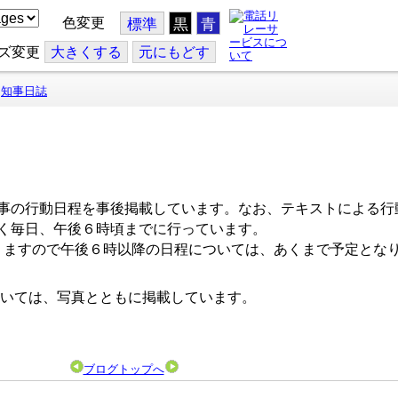
色変更
標準
黒
青
ズ変更
大
きくする
元
にもどす
知事日誌
事の行動日程を事後掲載しています。なお、テキストによる行
く毎日、午後６時頃までに行っています。
ますので午後６時以降の日程については、あくまで予定とな
いては、写真とともに掲載しています。
ブログトップへ