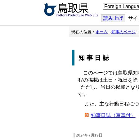
こ
の
ペ
ー
読み上げ
サイ
ジ
を
翻
現在の位置：
ホーム
知事のページ
訳
す
る
知事日誌
このページでは鳥取県知
程の掲載は土日・祝日を除
ただし、当日の掲載となり
す。
また、主な行動日程につ
知事日誌（写真付）
2024年7月19日