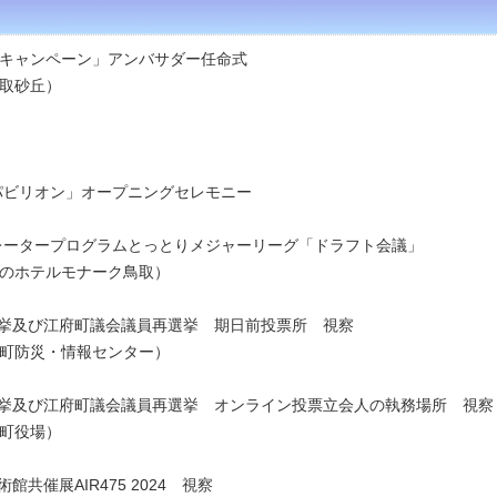
キャンペーン」アンバサダー任命式
砂丘）
・パビリオン」オープニングセレモニー
ラレータープログラムとっとりメジャーリーグ「ドラフト会議」
テルモナーク鳥取）
長選挙及び江府町議会議員再選挙 期日前投票所 視察
災・情報センター）
長選挙及び江府町議会議員再選挙 オンライン投票立会人の執務場所 視察
役場）
館共催展AIR475 2024 視察