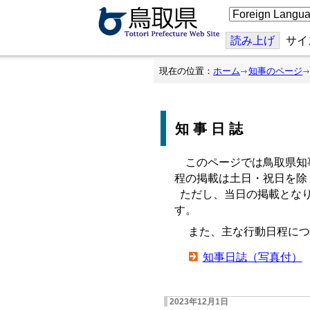
こ
の
ペ
ー
読み上げ
サイ
ジ
を
翻
現在の位置：
ホーム
知事のページ
訳
す
る
知事日誌
このページでは鳥取県知
程の掲載は土日・祝日を除
ただし、当日の掲載となり
す。
また、主な行動日程につ
知事日誌（写真付）
2023年12月1日