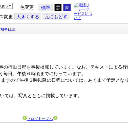
色変更
標準
黒
青
ズ変更
大
きくする
元
にもどす
知事日誌
事の行動日程を事後掲載しています。なお、テキストによる行
く毎日、午後６時頃までに行っています。
ますので午後６時以降の日程については、あくまで予定とな
いては、写真とともに掲載しています。
ブログトップへ