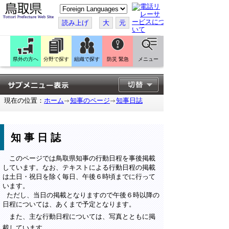
こ
の
ペ
読み上げ
大
元
ー
ジ
を
翻
訳
県外の方へ
分野で探す
組織で探す
防災 緊急
メニュー
す
る
現在の位置：
ホーム
知事のページ
知事日誌
知事日誌
このページでは鳥取県知事の行動日程を事後掲載
しています。なお、テキストによる行動日程の掲載
は土日・祝日を除く毎日、午後６時頃までに行って
います。
ただし、当日の掲載となりますので午後６時以降の
日程については、あくまで予定となります。
また、主な行動日程については、写真とともに掲
載しています。