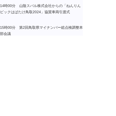
14時00分 山陰スバル株式会社からの「ねんりん
ピックはばたけ鳥取2024」協賛車両引渡式
15時00分 第2回鳥取県マイナンバー総点検調整本
部会議
15時45分 内部協議
▲ページ上部に戻る
と
個人情報保護
|
リンクについて
|
著作権に
り
ついて
|
アクセシビリティ
ネ
ッ
鳥取県総務部総務課
住所 〒680-8570
ト
鳥取県鳥取市東町1丁目220
へ
電話
0857-26-7012