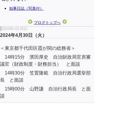
知事日誌（写真付）
ブログトップへ
2024年4月30日
2024年4月30日（火）
＜
東京都千代田区霞が関の総務省
＞
14時15分 濱田厚史 自治財政局官房審
議官（財政制度・財務担当） と面談
14時30分
笠置隆範 自治行政局選挙部
長 と面談
15時00分 山野謙 自治行政局長 と面
談
▲ページ上部に戻る
と
個人情報保護
|
リンクについて
|
著作権に