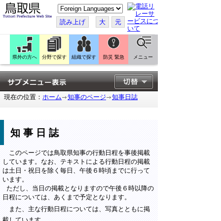
こ
の
ペ
読み上げ
大
元
ー
ジ
を
翻
訳
県外の方へ
分野で探す
組織で探す
防災 緊急
メニュー
す
る
現在の位置：
ホーム
知事のページ
知事日誌
知事日誌
このページでは鳥取県知事の行動日程を事後掲載
しています。なお、テキストによる行動日程の掲載
は土日・祝日を除く毎日、午後６時頃までに行って
います。
ただし、当日の掲載となりますので午後６時以降の
日程については、あくまで予定となります。
また、主な行動日程については、写真とともに掲
載しています。