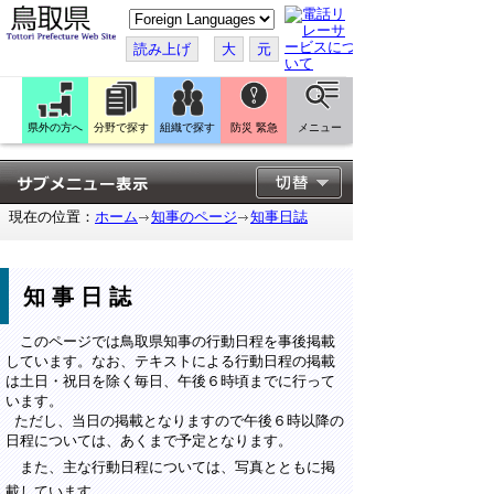
こ
の
ペ
読み上げ
大
元
ー
ジ
を
翻
訳
県外の方へ
分野で探す
組織で探す
防災 緊急
メニュー
す
る
現在の位置：
ホーム
知事のページ
知事日誌
知事日誌
このページでは鳥取県知事の行動日程を事後掲載
しています。なお、テキストによる行動日程の掲載
は土日・祝日を除く毎日、午後６時頃までに行って
います。
ただし、当日の掲載となりますので午後６時以降の
日程については、あくまで予定となります。
また、主な行動日程については、写真とともに掲
載しています。