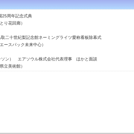
園25周年記念式典
り花回廊）
び鳥取二十世紀梨記念館ネーミングライツ愛称看板除幕式
スパック未来中心）
ワンソン） エアソウル株式会社代表理事 ほかと面談
立美術館）