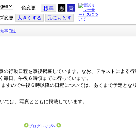
色変更
標準
黒
青
ズ変更
大
きくする
元
にもどす
知事日誌
事の行動日程を事後掲載しています。なお、テキストによる行
く毎日、午後６時頃までに行っています。
ますので午後６時以降の日程については、あくまで予定とな
いては、写真とともに掲載しています。
ブログトップへ