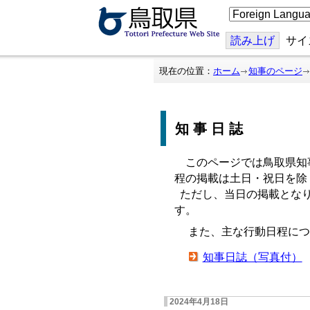
こ
の
ペ
ー
読み上げ
サイ
ジ
を
翻
現在の位置：
ホーム
知事のページ
訳
す
る
知事日誌
このページでは鳥取県知
程の掲載は土日・祝日を除
ただし、当日の掲載となり
す。
また、主な行動日程につ
知事日誌（写真付）
2024年4月18日