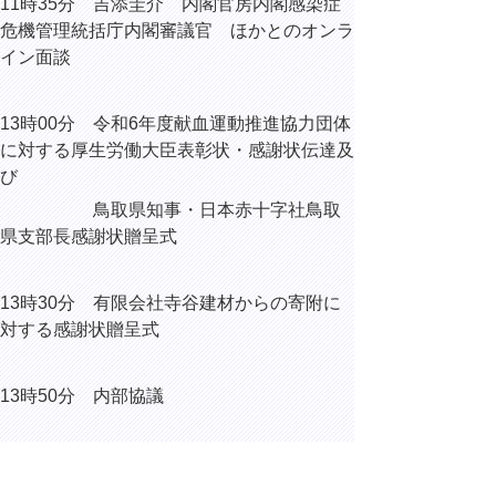
11時35分 吉添圭介 内閣官房内閣感染症
危機管理統括庁内閣審議官 ほかとのオンラ
イン面談
13時00分 令和6年度献血運動推進協力団体
に対する厚生労働大臣表彰状・感謝状伝達及
び
鳥取県知事・日本赤十字社鳥取
県支部長感謝状贈呈式
13時30分 有限会社寺谷建材からの寄附に
対する感謝状贈呈式
13時50分 内部協議
17時00分
東北地方での大雨被害に係る山
形県への支援会議