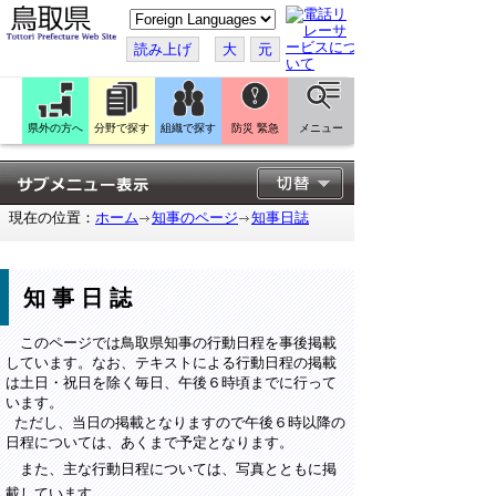
こ
の
ペ
読み上げ
大
元
ー
ジ
を
翻
訳
県外の方へ
分野で探す
組織で探す
防災 緊急
メニュー
す
る
現在の位置：
ホーム
知事のページ
知事日誌
知事日誌
このページでは鳥取県知事の行動日程を事後掲載
しています。なお、テキストによる行動日程の掲載
は土日・祝日を除く毎日、午後６時頃までに行って
います。
ただし、当日の掲載となりますので午後６時以降の
日程については、あくまで予定となります。
また、主な行動日程については、写真とともに掲
載しています。