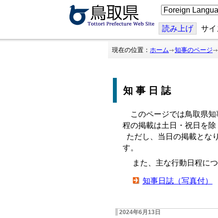
こ
の
ペ
ー
読み上げ
サイ
ジ
を
翻
現在の位置：
ホーム
知事のページ
訳
す
る
知事日誌
このページでは鳥取県知
程の掲載は土日・祝日を除
ただし、当日の掲載となり
す。
また、主な行動日程につ
知事日誌（写真付）
2024年6月13日