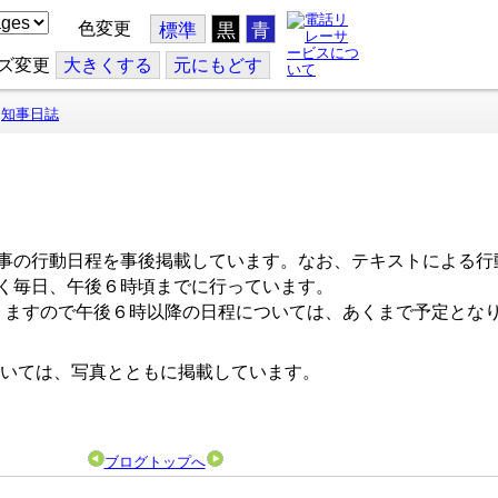
色変更
標準
黒
青
ズ変更
大
きくする
元
にもどす
知事日誌
事の行動日程を事後掲載しています。なお、テキストによる行
く毎日、午後６時頃までに行っています。
ますので午後６時以降の日程については、あくまで予定とな
いては、写真とともに掲載しています。
ブログトップへ