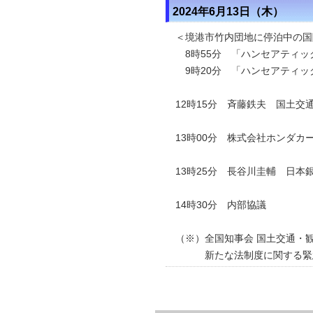
2024年6月13日（木）
＜
境港市竹内団地
に停泊中の国
8時55分 「ハンセアティッ
9時20分 「ハンセアティッ
12時15分 斉藤鉄夫 国土
13時00分 株式会社ホンダカ
13時25分 長谷川圭輔 日本
14時30分 内部協議
（※）
全国知事会 国土交通・
新たな法制度に関する緊急