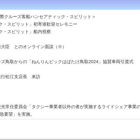
際クルーズ客船ハンセアティック・スピリット
＞
ク・スピリット」初寄港歓迎セレモニー
ク・スピリット」船内視察
交通大臣 とのオンライン面談（※）
ーズ鳥取からの「ねんりんピックはばたけ鳥取2024」協賛車両引渡式
銀行松江支店長 来訪
観光常任委員会「
タクシー事業者以外の者が実施するライドシェア事業
要望」を実施。