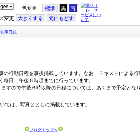
色変更
標準
黒
青
ズ変更
大
きくする
元
にもどす
知事日誌
事の行動日程を事後掲載しています。なお、テキストによる行
く毎日、午後６時頃までに行っています。
ますので午後６時以降の日程については、あくまで予定とな
いては、写真とともに掲載しています。
ブログトップへ