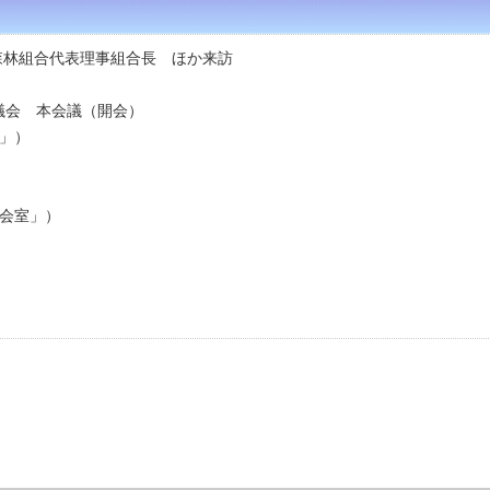
森林組合代表理事組合長 ほか来訪
議会 本会議（開会）
」）
室」）