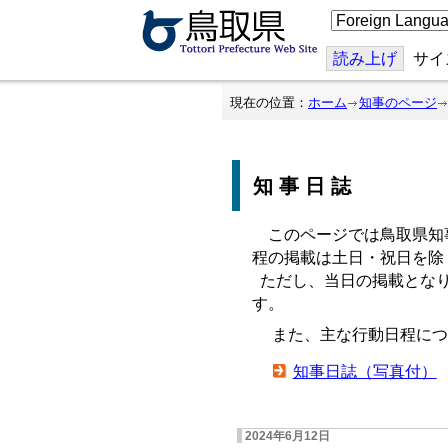
こ
の
ペ
ー
読み上げ
サイ
ジ
を
翻
現在の位置：
ホーム
知事のページ
訳
す
る
知事日誌
このページでは鳥取県知
程の掲載は土日・祝日を除
ただし、当日の掲載となり
す。
また、主な行動日程につ
知事日誌（写真付）
2024年6月12日