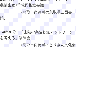
農業生産1千億円推進会議
（鳥取市尚徳町の鳥取県立図書
館）
14時30分 「山陰の高速鉄道ネットワーク
を考える」講演会
（鳥取市尚徳町のとりぎん文化会
館）
15時10分 令和6年度当初予算編成作業
▲ページ上部に戻る
と
個人情報保護
|
リンクについて
|
著作権に
り
ついて
|
アクセシビリティ
ネ