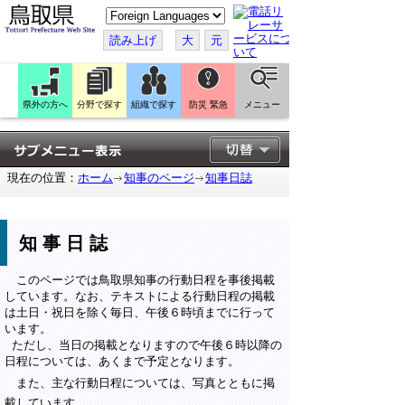
こ
の
ペ
読み上げ
大
元
ー
ジ
を
翻
訳
県外の方へ
分野で探す
組織で探す
防災 緊急
メニュー
す
る
現在の位置：
ホーム
知事のページ
知事日誌
知事日誌
このページでは鳥取県知事の行動日程を事後掲載
しています。なお、テキストによる行動日程の掲載
は土日・祝日を除く毎日、午後６時頃までに行って
います。
ただし、当日の掲載となりますので午後６時以降の
日程については、あくまで予定となります。
また、主な行動日程については、写真とともに掲
載しています。