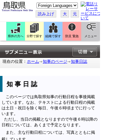
こ
の
ペ
読み上げ
大
元
ー
ジ
を
翻
訳
県外の方へ
分野で探す
組織で探す
防災 緊急
メニュー
す
る
現在の位置：
ホーム
知事のページ
知事日誌
知事日誌
このページでは鳥取県知事の行動日程を事後掲載
しています。なお、テキストによる行動日程の掲載
は土日・祝日を除く毎日、午後６時頃までに行って
います。
ただし、当日の掲載となりますので午後６時以降の
日程については、あくまで予定となります。
また、主な行動日程については、写真とともに掲
載しています。