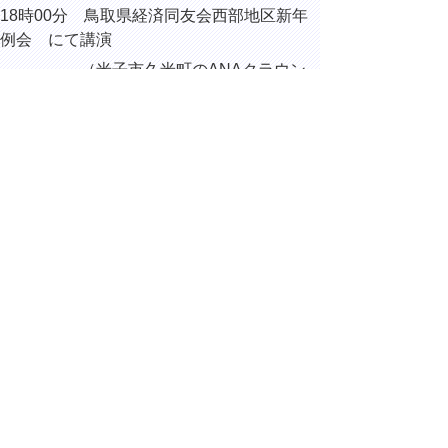
18時00分
鳥取県経済同友会西部地区新年
例会 にて講演
（米子市久米町のANAクラウン
プラザホテル米子）
▲ページ上部に戻る
と
個人情報保護
|
リンクについて
|
著作権に
り
ついて
|
アクセシビリティ
ネ
ッ
鳥取県総務部総務課
住所 〒680-8570
ト
鳥取県鳥取市東町1丁目220
へ
電話
0857-26-7012
ファクシミリ 0857-26-8122
の
E-mail
soumu@pref.tottori.lg.jp
Copyright(C) 2006～ 鳥取県(Tottori Prefectural
Government) All Rights Reserved. 法人番号
7000020310000